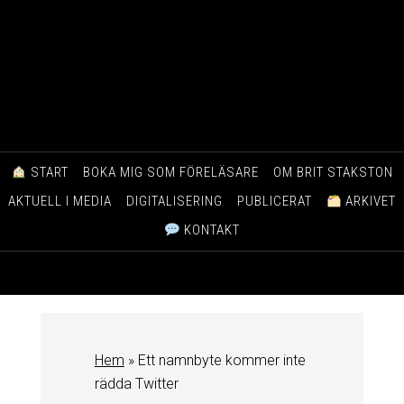
START
BOKA MIG SOM FÖRELÄSARE
OM BRIT STAKSTON
AKTUELL I MEDIA
DIGITALISERING
PUBLICERAT
ARKIVET
KONTAKT
Hem
»
Ett namnbyte kommer inte
rädda Twitter