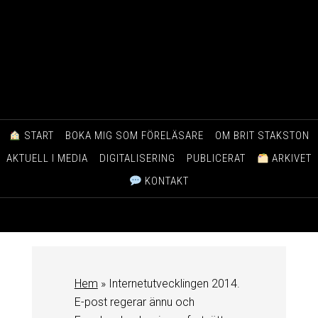
START
BOKA MIG SOM FÖRELÄSARE
OM BRIT STAKSTON
AKTUELL I MEDIA
DIGITALISERING
PUBLICERAT
ARKIVET
KONTAKT
Hem
»
Internetutvecklingen 2014.
E-post regerar ännu och