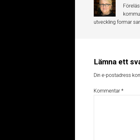
Föreläs
kommuni
utveckling formar sa
Lämna ett sv
Din e-postadress kom
Kommentar
*