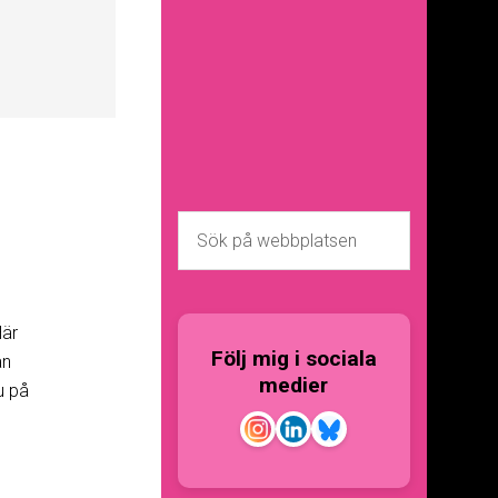
Här
Följ mig i sociala
ån
medier
u på