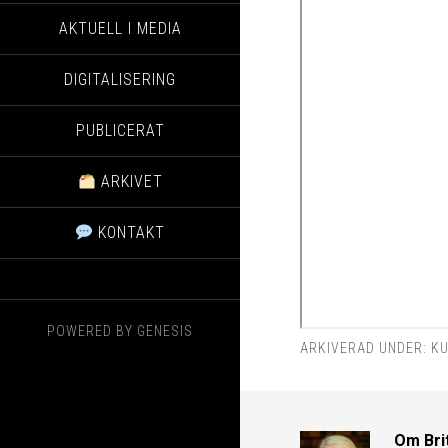
AKTUELL I MEDIA
DIGITALISERING
PUBLICERAT
ARKIVET
KONTAKT
POWERED BY
GENESIS
ARKIVERAD UNDER:
KU
Om
Bri