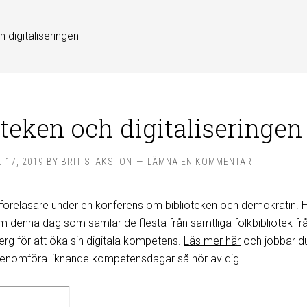
h digitaliseringen
oteken och digitaliseringen
 17, 2019
BY
BRIT STAKSTON
LÄMNA EN KOMMENTAR
föreläsare under en konferens om biblioteken och demokratin. 
m denna dag som samlar de flesta från samtliga folkbibliotek fr
rg för att öka sin digitala kompetens.
Läs mer här
och jobbar d
ll genomföra liknande kompetensdagar så hör av dig.