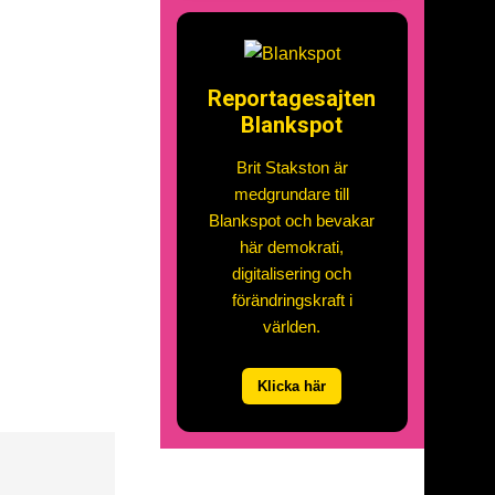
Reportagesajten
Blankspot
Brit Stakston är
medgrundare till
Blankspot och bevakar
här demokrati,
digitalisering och
förändringskraft i
världen.
Klicka här