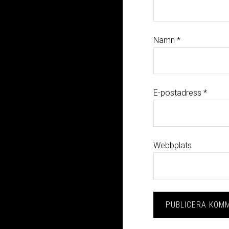
Namn
*
E-postadress
*
Webbplats