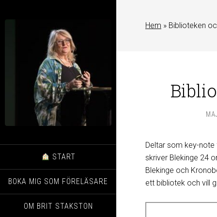
Hem
»
Biblioteken oc
Bibli
MAJ
Deltar som key-note 
START
skriver Blekinge 24 o
Blekinge och Kronobe
BOKA MIG SOM FÖRELÄSARE
ett bibliotek och vi
OM BRIT STAKSTON