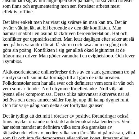
absolut lära sig av hur angreppen sker på nätet, förstå vilka rörelser
som finns och argumentering men sen fortsätter arbetet mest
effektivt offline.
Det låter enkelt men har visat sig svårare än man kan tro. Det är
tyvärr väldigt lätt att bli beroende av den där konflikten. Man
hamnar snabbt i en osund klickdriven beroenderelation. Hat och
konflikter ger uppmärksamhet. Man letar dagligen efter saker att slå
ned på hos varandra för att få storma och rasa ännu en gång och
göra sin poäng. Konflikten i sig ger alltså ökad legitimitet åt de
frågor man driver. Man göder varandra i en evighetsloop. Och lever
i symbios.
Aktionsorienterade onlinerörelser drivs av en stark gemensam tro på
sin styrka och sin unika förmåga till att göra de rätta urvalen.
Folkdomstolar som har alla svar och definierar vem som är vän och
vem som är fiende. Noll utrymme för eftertanke. Noll vilja att
lyssna eller kompromissa. Deras olika nätsvansar aktiveras när så
behövs och deras arméer ställer fogligt upp till kamp dygnet runt.
Och för varje gång som detta sker förflyttas gränser.
Det är tydligt att det mitt i rörelser av positiva förändringar också
finns mycket oroande och starkt antidemokratiska tendenser. Vem
har störst mandat att definiera vilka som ska granskas av
rättsväsendet eller av medier, vilka som får ställa ut på mässan, vilka
som får och inte får demonstrera eller vilken konst, litteratur eller