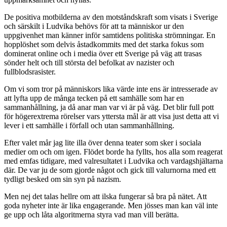
De positiva motbilderna av den motståndskraft som visats i Sverige
och särskilt i Ludvika behövs för att ta människor ur den
uppgivenhet man känner inför samtidens politiska strömningar. En
hopplöshet som delvis åstadkommits med det starka fokus som
dominerat online och i media över ett Sverige på väg att trasas
sönder helt och till största del befolkat av nazister och
fullblodsrasister.
Om vi som tror på människors lika värde inte ens är intresserade av
att lyfta upp de många tecken på ett samhälle som har en
sammanhållning, ja då anar man var vi är på väg. Det blir full pott
för högerextrema rörelser vars yttersta mål är att visa just detta att vi
lever i ett samhälle i förfall och utan sammanhållning.
Efter valet mår jag lite illa över denna teater som sker i sociala
medier om och om igen. Flödet borde ha fyllts, hos alla som reagerat
med emfas tidigare, med valresultatet i Ludvika och vardagshjältarna
där. De var ju de som gjorde något och gick till valurnorna med ett
tydligt besked om sin syn på nazism.
Men nej det talas hellre om att ilska fungerar så bra på nätet. Att
goda nyheter inte är lika engagerande. Men jösses man kan väl inte
ge upp och låta algoritmerna styra vad man vill berätta.