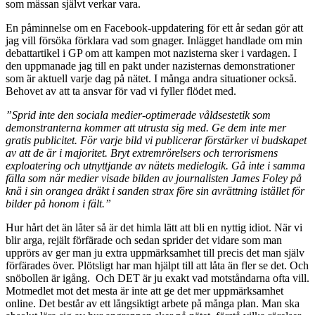
som mässan självt verkar vara.
En påminnelse om en Facebook-uppdatering för ett år sedan gör att
jag vill försöka förklara vad som gnager. Inlägget handlade om min
debattartikel i GP om att kampen mot nazisterna sker i vardagen. I
den uppmanade jag till en pakt under nazisternas demonstrationer
som är aktuell varje dag på nätet. I många andra situationer också.
Behovet av att ta ansvar för vad vi fyller flödet med.
”Sprid inte den sociala medier-optimerade våldsestetik som
demonstranterna kommer att utrusta sig med. Ge dem inte mer
gratis publicitet. För varje bild vi publicerar förstärker vi budskapet
av att de är i majoritet. Bryt extremrörelsers och terrorismens
exploatering och utnyttjande av nätets medielogik. Gå inte i samma
fälla som när medier visade bilden av journalisten James Foley på
knä i sin orangea dräkt i sanden strax före sin avrättning istället för
bilder på honom i fält.”
Hur hårt det än låter så är det himla lätt att bli en nyttig idiot. När vi
blir arga, rejält förfärade och sedan sprider det vidare som man
upprörs av ger man ju extra uppmärksamhet till precis det man själv
förfärades över. Plötsligt har man hjälpt till att låta än fler se det. Och
snöbollen är igång. Och DET är ju exakt vad motståndarna ofta vill.
Motmedlet mot det mesta är inte att ge det mer uppmärksamhet
online. Det består av ett långsiktigt arbete på många plan. Man ska