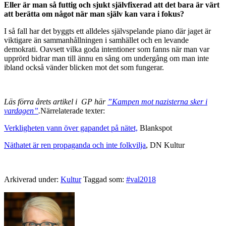
Eller är man så futtig och sjukt självfixerad att det bara är värt
att berätta om något när man själv kan vara i fokus?
I så fall har det byggts ett alldeles självspelande piano där jaget är
viktigare än sammanhållningen i samhället och en levande
demokrati. Oavsett vilka goda intentioner som fanns när man var
upprörd bidrar man till ännu en sång om undergång om man inte
ibland också vänder blicken mot det som fungerar.
Läs förra årets artikel i GP här
”Kampen mot nazisterna sker i
vardagen”
.
Närrelaterade texter:
Verkligheten vann över gapandet på nätet,
Blankspot
Näthatet är ren propaganda och inte folkvilja
, DN Kultur
Arkiverad under:
Kultur
Taggad som:
#val2018