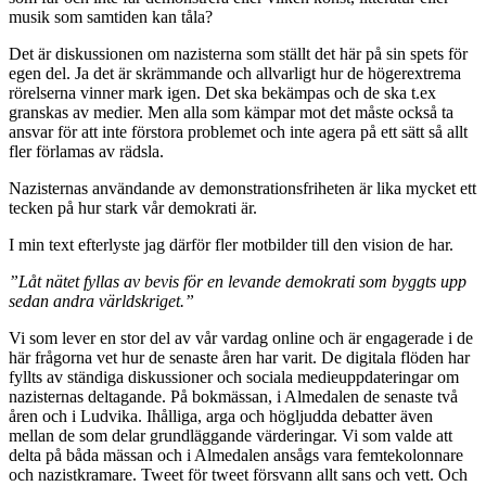
musik som samtiden kan tåla?
Det är diskussionen om nazisterna som ställt det här på sin spets för
egen del. Ja det är skrämmande och allvarligt hur de högerextrema
rörelserna vinner mark igen. Det ska bekämpas och de ska t.ex
granskas av medier. Men alla som kämpar mot det måste också ta
ansvar för att inte förstora problemet och inte agera på ett sätt så allt
fler förlamas av rädsla.
Nazisternas användande av demonstrationsfriheten är lika mycket ett
tecken på hur stark vår demokrati är.
I min text efterlyste jag därför fler motbilder till den vision de har.
”Låt nätet fyllas av bevis för en levande demokrati som byggts upp
sedan andra världskriget.”
Vi som lever en stor del av vår vardag online och är engagerade i de
här frågorna vet hur de senaste åren har varit. De digitala flöden har
fyllts av ständiga diskussioner och sociala medieuppdateringar om
nazisternas deltagande. På bokmässan, i Almedalen de senaste två
åren och i Ludvika. Ihålliga, arga och högljudda debatter även
mellan de som delar grundläggande värderingar. Vi som valde att
delta på båda mässan och i Almedalen ansågs vara femtekolonnare
och nazistkramare. Tweet för tweet försvann allt sans och vett. Och