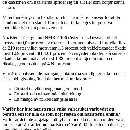
diskussionen om nazisterna sprider sig till allt fler som börjar känna
en oro.
Mina funderingar nu handlar om hur man bär ett ansvar för att ta
hand om det man startat. Om och när tillfälle ges till positiva
motbilder bör man göra även det.
Nazisterna fick genom NMR 2 106 röster i riksdagsvalet vilket
motsvarar 0,03 procent av rösterna. I kommunalvalet i Ludvika fick
de 219 röster vilket motsvarar 1,3 procent och valdeltagandet ökade
med 1.69 procent till 84.61 procent. Sverigedemokraterna å sin sida
ökade i kommunalvalet med 1.88 procent att genomföra med
riksdagsgenomsnittet på 4.68 procent.
Vi måste analysera de framgångsfaktorerna som ligger bakom detta.
En snabb gissning är att det beror på tre faktorer:
Ett starkt civilt engagemang och mod
En stark och närvarande lokaltidning
En mängd av folkbildningsinsatser
Varför har inte nazisternas ynka valresultat varit värt att
berätta om för alla de som höjt rösten om nazisterna online?
Varför är det inte angeläget att lyfta fram detta när man under två år
protesterat så kraftigt mot nazisterna? Varför får inte denna delseger
uppmärksamhet och hyllas.