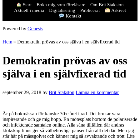
Start
Boka mig som föreläsare
Om Brit Stakston
Aktuell i media
Digitalisering
Publicerat
Arkivet
Kontakt
Powered by
Genesis
Hem
»
Demokratin prövas av oss själva i en självfixerad tid
Demokratin prövas av oss
själva i en självfixerad tid
september 29, 2018
by
Brit Stakston
Lämna en kommentar
Är på bokmässan för kanske 30:e året i rad. Det brukar vara
inspirerande och ge mig hopp. En mötesplats bortom de polariserade
och infekterade samtalen online. Alla såna tillfällen där andras
klokskap finns ger så välbehövliga pauser från allt det där. Men jag
står här på mässgolvet och känner mig så avvaktande och trött. Lite