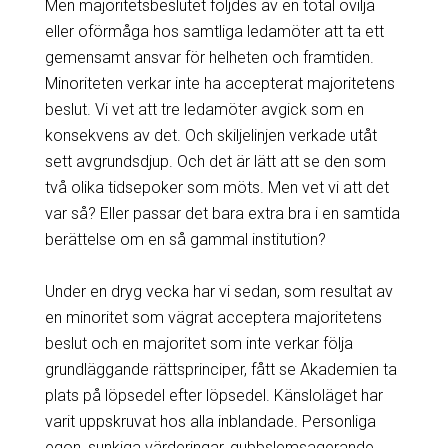
Men majoritetsbeslutet följdes av en total ovilja
eller oförmåga hos samtliga ledamöter att ta ett
gemensamt ansvar för helheten och framtiden.
Minoriteten verkar inte ha accepterat majoritetens
beslut. Vi vet att tre ledamöter avgick som en
konsekvens av det. Och skiljelinjen verkade utåt
sett avgrundsdjup. Och det är lätt att se den som
två olika tidsepoker som möts. Men vet vi att det
var så? Eller passar det bara extra bra i en samtida
berättelse om en så gammal institution?
Under en dryg vecka har vi sedan, som resultat av
en minoritet som vägrat acceptera majoritetens
beslut och en majoritet som inte verkar följa
grundläggande rättsprinciper, fått se Akademien ta
plats på löpsedel efter löpsedel. Känsloläget har
varit uppskruvat hos alla inblandade. Personliga
egon, sunkiga värderingar, gubbslemsagerande,