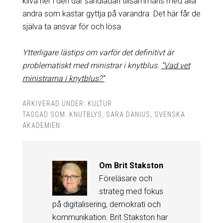
kliva ner i den där sandlådan tillsammans med alla
andra som kastar gyttja på varandra. Det här får de
själva ta ansvar för och lösa.
Ytterligare lästips om varför det definitivt är
problematiskt med ministrar i knytblus.
”Vad vet
ministrarna i knytblus?”
ARKIVERAD UNDER:
KULTUR
TAGGAD SOM:
KNUTBLYS
,
SARA DANIUS
,
SVENSKA
AKADEMIEN
Om
Brit Stakston
Föreläsare och
strateg med fokus
på digitalisering, demokrati och
kommunikation. Brit Stakston har