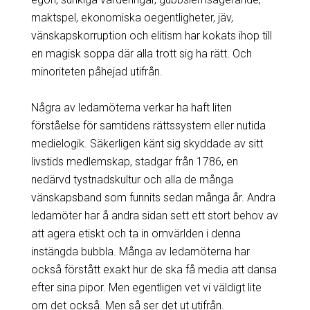
maktspel, ekonomiska oegentligheter, jäv,
vänskapskorruption och elitism har kokats ihop till
en magisk soppa där alla trott sig ha rätt. Och
minoriteten påhejad utifrån.
Några av ledamöterna verkar ha haft liten
förståelse för samtidens rättssystem eller nutida
medielogik. Säkerligen känt sig skyddade av sitt
livstids medlemskap, stadgar från 1786, en
nedärvd tystnadskultur och alla de många
vänskapsband som funnits sedan många år. Andra
ledamöter har å andra sidan sett ett stort behov av
att agera etiskt och ta in omvärlden i denna
instängda bubbla. Många av ledamöterna har
också förstått exakt hur de ska få media att dansa
efter sina pipor. Men egentligen vet vi väldigt lite
om det också. Men så ser det ut utifrån.