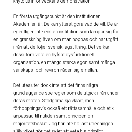
knytblus inför veckans demonstration.
En första utgångspunkt är den institutionen
Akademien är. De kan ytterst göra vad de vill. De är
egentligen inte ens en institution som lämpar sig för
en granskning även om man hoppas och har utgått
ifrån att de följer svensk lagstiftning. Det verkar
dessutom vara en hyfsat dysfunktionell
organisation, en mängd starka egon samt många
vänskaps- och revirområden sig emellan.
Det utesluter dock inte att det finns några
grundläggande spelregler som de utgick ifrån under
deras möten. Stadgarna självklart, men
förhoppningsvis också ett rättssamhälle och etik
anpassad till nutiden samt principen om
majoritetsbeslut. Jag har inte ha läst utredningen
själv vilket gör det svårt att veta hur orimligt