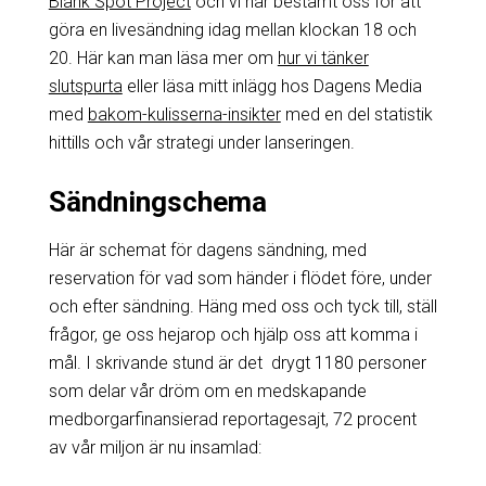
Blank Spot Project
och vi har bestämt oss för att
göra en livesändning idag mellan klockan 18 och
20. Här kan man läsa mer om
hur vi tänker
slutspurta
eller läsa mitt inlägg hos Dagens Media
med
bakom-kulisserna-insikter
med en del statistik
hittills och vår strategi under lanseringen.
Sändningschema
Här är schemat för dagens sändning, med
reservation för vad som händer i flödet före, under
och efter sändning. Häng med oss och tyck till, ställ
frågor, ge oss hejarop och hjälp oss att komma i
mål. I skrivande stund är det drygt 1180 personer
som delar vår dröm om en medskapande
medborgarfinansierad reportagesajt, 72 procent
av vår miljon är nu insamlad: