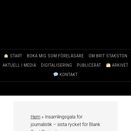
START
BOKA MIG SOM FÖRELÄSARE
OM BRIT STAKSTON
AKTUELL I MEDIA
DIGITALISERING
PUBLICERAT
ARKIVET
KONTAKT
Hem
»
Insamlingsgala för
journalistik – sista rycket för Blank