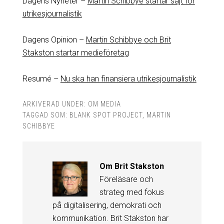
Dagens Nyheter –
Martin Schibbye startar sajt för
utrikesjournalistik
Dagens Opinion –
Martin Schibbye och Brit
Stakston startar medieföretag
Resumé –
Nu ska han finansiera utrikesjournalistik
ARKIVERAD UNDER:
OM MEDIA
TAGGAD SOM:
BLANK SPOT PROJECT
,
MARTIN
SCHIBBYE
Om
Brit Stakston
Föreläsare och
strateg med fokus
på digitalisering, demokrati och
kommunikation. Brit Stakston har