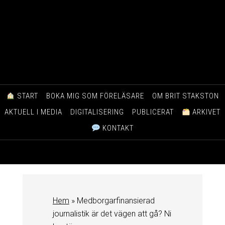
START
BOKA MIG SOM FÖRELÄSARE
OM BRIT STAKSTON
AKTUELL I MEDIA
DIGITALISERING
PUBLICERAT
ARKIVET
KONTAKT
Hem
»
Medborgarfinansierad
journalistik är det vägen att gå? Ni