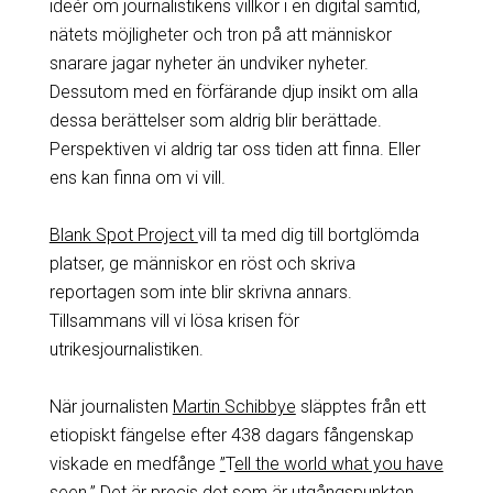
ideér om journalistikens villkor i en digital samtid,
nätets möjligheter och tron på att människor
snarare jagar nyheter än undviker nyheter.
Dessutom med en förfärande djup insikt om alla
dessa berättelser som aldrig blir berättade.
Perspektiven vi aldrig tar oss tiden att finna. Eller
ens kan finna om vi vill.
Blank Spot Project
vill ta med dig till bortglömda
platser, ge människor en röst och skriva
reportagen som inte blir skrivna annars.
Tillsammans vill vi lösa krisen för
utrikesjournalistiken.
När journalisten
Martin Schibbye
släpptes från ett
etiopiskt fängelse efter 438 dagars fångenskap
viskade en medfånge
”
T
ell the world what you have
seen.”
Det är precis det som är utgångspunkten