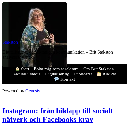
Stakston
Digitalisering, demokrati och kommunikation – Brit Stakston
analyserar vår tid.
Start
Boka mig som föreläsare
Om Brit Stakston
Aktuell i media
Digitalisering
Publicerat
Arkivet
Kontakt
Powered by
Genesis
Instagram: från bildapp till socialt
nätverk och Facebooks krav