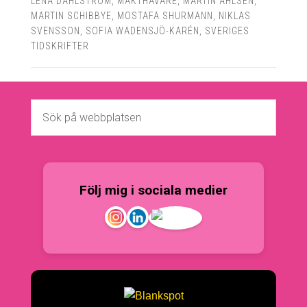
LENA DAHLSTRÖM
,
MAKTHAVARE
,
MARTIN AHLSÉN
,
MARTIN SCHIBBYE
,
MOSTAFA SHURMANN
,
NIKLAS
SVENSSON
,
SOFIA WADENSJÖ-KARÉN
,
SVERIGES
TIDSKRIFTER
Följ mig i sociala medier