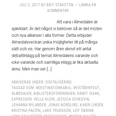
JULI 2, 2017
BY
BRIT STAKSTON
LÄMNA EN
KOMMENTAR
Att vara i Almedalen är
självklart. Är det något vi behöver så är det möten
och nya allianser i alla former. Detta erbjuder
Almedalsveckan unika möjligheter till på många
sätt och vis. Har genom åren skrivit ett antal
debattinlägg på temat Almedalens varande och
icke-varande och samtliga inlägg är lika aktuella
ännu. Men man ser […]
ARKIVERAD UNDER:
DIGITALISERING
TAGGAD SOM:
#DESTINATIONKABUL
,
#VISTÅRINTEUT
,
ALMEDALEN
,
BIBLIOTEKSFÖRENINGEN
,
DAWIT ISAAK
,
EXPRESSEN
,
HELLE KLEIN
,
JESSICA SCHEDVIN
,
JOHANNA NYLANDER
,
JONAS NORDLING
,
KARIN LINDER
,
KRISTINA PALTÉN
,
LARS TRUEDSON
,
LEIF ÖBRINK
,