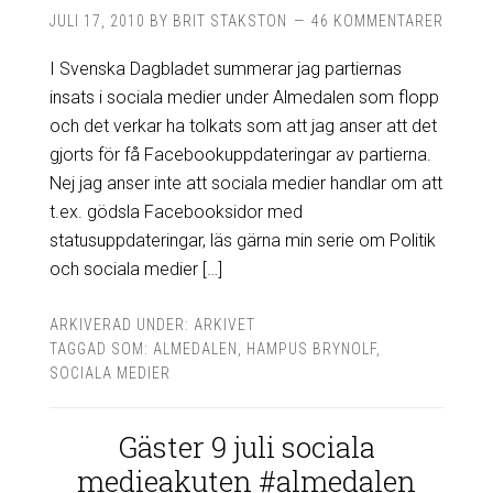
JULI 17, 2010
BY
BRIT STAKSTON
46 KOMMENTARER
I Svenska Dagbladet summerar jag partiernas
insats i sociala medier under Almedalen som flopp
och det verkar ha tolkats som att jag anser att det
gjorts för få Facebookuppdateringar av partierna.
Nej jag anser inte att sociala medier handlar om att
t.ex. gödsla Facebooksidor med
statusuppdateringar, läs gärna min serie om Politik
och sociala medier […]
ARKIVERAD UNDER:
ARKIVET
TAGGAD SOM:
ALMEDALEN
,
HAMPUS BRYNOLF
,
SOCIALA MEDIER
Gäster 9 juli sociala
medieakuten #almedalen