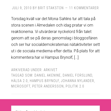
JULI 9, 2010
BY
BRIT STAKSTON
11 KOMMENTARER
Torsdag kväll var det Mona Sahlins tur att tala på
stora scenen i Almedalen och idag pratar vi om
reaktionerna. Vi utvärderar nyckelord från talet
genom att se på deras genomslag i bloggosfären
och ser hur socialdemokraternas nätaktiviteter sett
ut i de sociala medierna efter detta. På plats för att
kommentera har vi Hampus Brynolf, […]
ARKIVERAD UNDER:
ARKIVET
TAGGAD SOM:
DANIEL AKENINE
,
DANIEL FORSLUND
,
HÄLSA 2.0
,
HAMPUS BRYNOLF
,
JOHANNA NYLANDER
,
MICROSOFT
,
PETER ANDERSSON
,
POLITIK 2.0