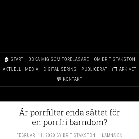
🏠 START
BOKA MIG SOM FÖRELÄSARE
OM BRIT STAKSTON
AKTUELL I MEDIA
DIGITALISERING
PUBLICERAT
🗂️ ARKIVET
💬 KONTAKT
Är porrfilter enda sättet för
en porrfri barndom?
FEBRUARI 11, 2020
BY
BRIT STAKSTON
LÄMNA EN