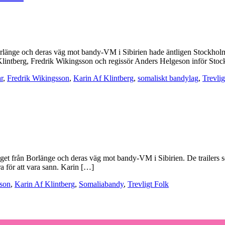
Borlänge och deras väg mot bandy-VM i Sibirien hade äntligen Stockhol
lintberg, Fredrik Wikingsson och regissör Anders Helgeson inför Stoc
r
,
Fredrik Wikingsson
,
Karin Af Klintberg
,
somaliskt bandylag
,
Trevlig
get från Borlänge och deras väg mot bandy-VM i Sibirien. De trailers som
a för att vara sann. Karin […]
sson
,
Karin Af Klintberg
,
Somaliabandy
,
Trevligt Folk