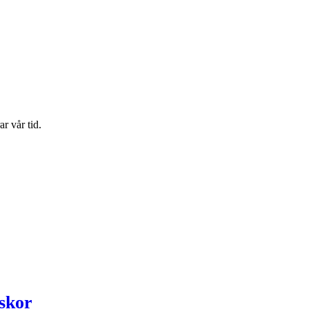
r vår tid.
iskor