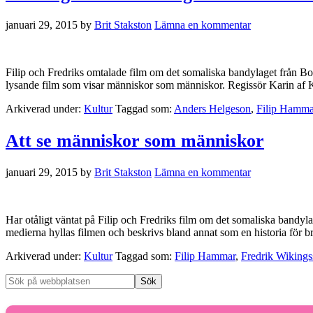
januari 29, 2015
by
Brit Stakston
Lämna en kommentar
Filip och Fredriks omtalade film om det somaliska bandylaget från 
lysande film som visar människor som människor. Regissör Karin af K
Arkiverad under:
Kultur
Taggad som:
Anders Helgeson
,
Filip Hamma
Att se människor som människor
januari 29, 2015
by
Brit Stakston
Lämna en kommentar
Har otåligt väntat på Filip och Fredriks film om det somaliska bandyla
medierna hyllas filmen och beskrivs bland annat som en historia för br
Arkiverad under:
Kultur
Taggad som:
Filip Hammar
,
Fredrik Wiking