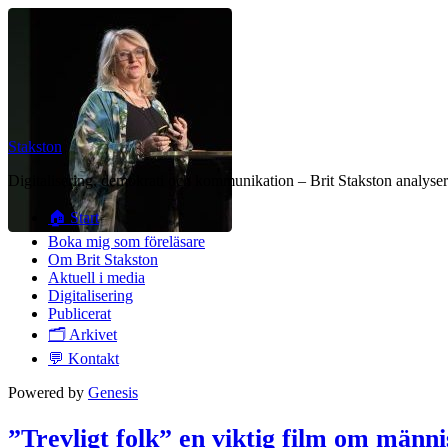
Stakston
Digitalisering, demokrati och kommunikation – Brit Stakston analysera
🏠 Start
Boka mig som föreläsare
Om Brit Stakston
Aktuell i media
Digitalisering
Publicerat
🗂️ Arkivet
💬 Kontakt
Powered by
Genesis
”Trevligt folk” en viktig film om männ