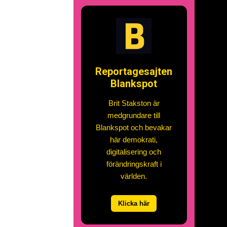
Reportagesajten
Blankspot
Brit Stakston är
medgrundare till
Blankspot och bevakar
här demokrati,
digitalisering och
förändringskraft i
världen.
Klicka här