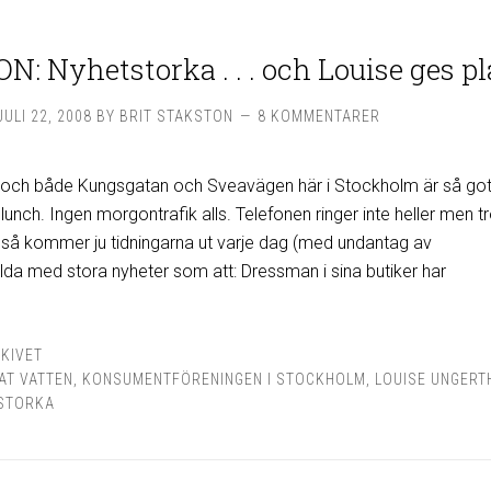
: Nyhetstorka . . . och Louise ges pl
JULI 22, 2008
BY
BRIT STAKSTON
8 KOMMENTARER
r och både Kungsgatan och Sveavägen här i Stockholm är så go
lunch. Ingen morgontrafik alls. Telefonen ringer inte heller men t
å kommer ju tidningarna ut varje dag (med undantag av
yllda med stora nyheter som att: Dressman i sina butiker har
KIVET
AT VATTEN
,
KONSUMENTFÖRENINGEN I STOCKHOLM
,
LOUISE UNGERT
STORKA