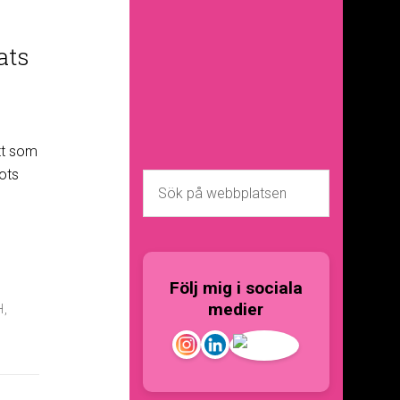
ats
tt som
rots
Följ mig i sociala
medier
H
,