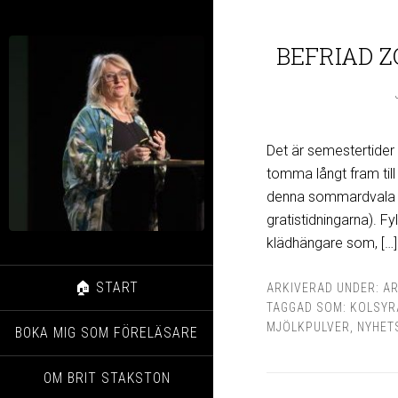
BEFRIAD ZON
Det är semestertide
tomma långt fram till 
denna sommardvala s
gratistidningarna). F
klädhängare som, […]
🏠 START
ARKIVERAD UNDER:
AR
TAGGAD SOM:
KOLSYR
MJÖLKPULVER
,
NYHET
BOKA MIG SOM FÖRELÄSARE
OM BRIT STAKSTON