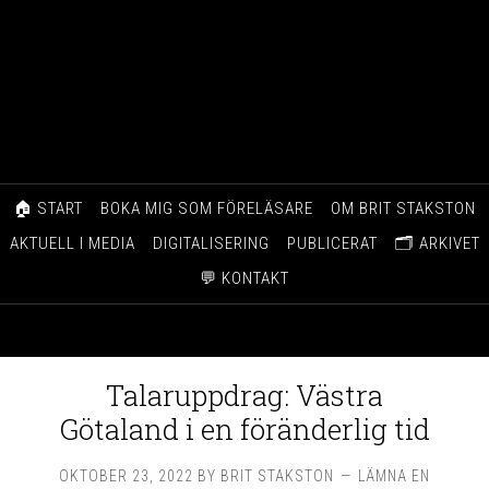
🏠 START
BOKA MIG SOM FÖRELÄSARE
OM BRIT STAKSTON
AKTUELL I MEDIA
DIGITALISERING
PUBLICERAT
🗂️ ARKIVET
💬 KONTAKT
Talaruppdrag: Västra
Götaland i en föränderlig tid
OKTOBER 23, 2022
BY
BRIT STAKSTON
LÄMNA EN