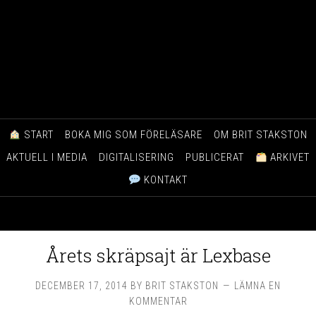
START
BOKA MIG SOM FÖRELÄSARE
OM BRIT STAKSTON
AKTUELL I MEDIA
DIGITALISERING
PUBLICERAT
ARKIVET
KONTAKT
Årets skräpsajt är Lexbase
DECEMBER 17, 2014
BY
BRIT STAKSTON
LÄMNA EN
KOMMENTAR