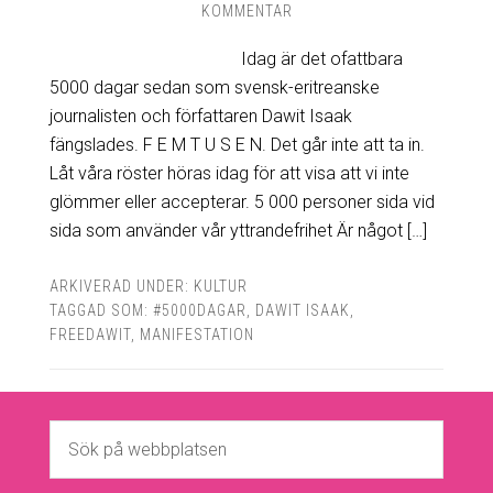
KOMMENTAR
Idag är det ofattbara
5000 dagar sedan som svensk-eritreanske
journalisten och författaren Dawit Isaak
fängslades. F E M T U S E N. Det går inte att ta in.
Låt våra röster höras idag för att visa att vi inte
glömmer eller accepterar. 5 000 personer sida vid
sida som använder vår yttrandefrihet Är något […]
ARKIVERAD UNDER:
KULTUR
TAGGAD SOM:
#5000DAGAR
,
DAWIT ISAAK
,
FREEDAWIT
,
MANIFESTATION