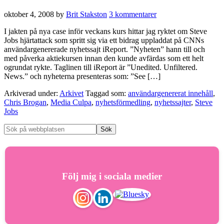
oktober 4, 2008
by
Brit Stakston
3 kommentarer
I jakten på nya case inför veckans kurs hittar jag ryktet om Steve
Jobs hjärtattack som spritt sig via ett bidrag uppladdat på CNNs
användargenererade nyhetssajt iReport. ”Nyheten” hann till och
med påverka aktiekursen innan den kunde avfärdas som ett helt
ogrundat rykte. Taglinen till iReport är ”Unedited. Unfiltered.
News.” och nyheterna presenteras som: ”See […]
Arkiverad under:
Arkivet
Taggad som:
användargenererat innehåll
,
Chris Brogan
,
Media Culpa
,
nyhetsförmedling
,
nyhetssajter
,
Steve
Jobs
Följ mig i sociala medier