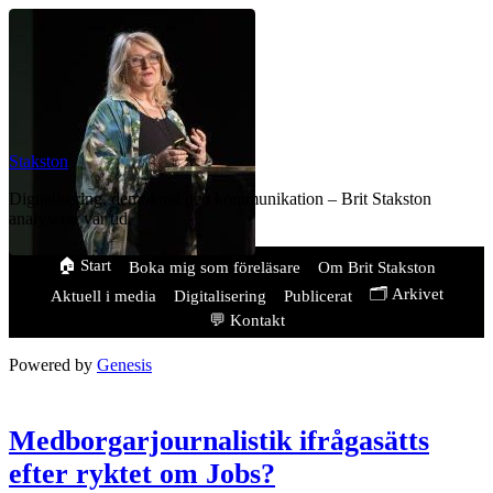
Stakston
Digitalisering, demokrati och kommunikation – Brit Stakston
analyserar vår tid.
🏠 Start
Boka mig som föreläsare
Om Brit Stakston
🗂️ Arkivet
Aktuell i media
Digitalisering
Publicerat
💬 Kontakt
Powered by
Genesis
Medborgarjournalistik ifrågasätts
efter ryktet om Jobs?