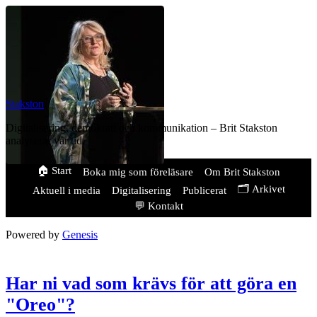
Stakston
Digitalisering, demokrati och kommunikation – Brit Stakston
analyserar vår tid.
🏠 Start
Boka mig som föreläsare
Om Brit Stakston
🗂️ Arkivet
Aktuell i media
Digitalisering
Publicerat
💬 Kontakt
Powered by
Genesis
Har ni vad som krävs för att göra en
"Oreo"?