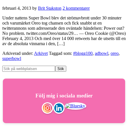
februari 4, 2013
by
Brit Stakston
2 kommentarer
Under nattens Super Bowl blev det strömavbrott under 30 minuter
och varumärket Oreo tog chansen och fick snabbt ut en
twitterannons som adresserade den oväntade händelsen: Power out?
No problem. twitter.com/Oreo/status/29… — Oreo Cookie (@Oreo)
February 4, 2013 Och med över 14 000 retweets har de utsetts till en
av de absoluta vinnarna i den, […]
Arkiverad under:
Arkivet
Taggad som:
#blogg100
,
adbowl
,
oreo
,
superbowl
Följ mig i sociala medier