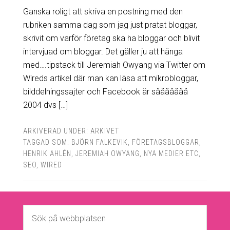
Ganska roligt att skriva en postning med den
rubriken samma dag som jag just pratat bloggar,
skrivit om varför företag ska ha bloggar och blivit
intervjuad om bloggar. Det gäller ju att hänga
med….tipstack till Jeremiah Owyang via Twitter om
Wireds artikel där man kan läsa att mikrobloggar,
bilddelningssajter och Facebook är sååååååå
2004 dvs […]
ARKIVERAD UNDER:
ARKIVET
TAGGAD SOM:
BJÖRN FALKEVIK
,
FÖRETAGSBLOGGAR
,
HENRIK AHLÉN
,
JEREMIAH OWYANG
,
NYA MEDIER ETC
,
SEO
,
WIRED