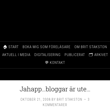
🏠 START
BOKA MIG SOM FÖRELÄSARE
OM BRIT STAKSTON
AKTUELL I MEDIA
DIGITALISERING
PUBLICERAT
🗂️ ARKIVET
💬 KONTAKT
Jahapp…bloggar är ute…
OKTOBER 21, 2008
BY
BRIT STAKSTON
3
KOMMENTARER