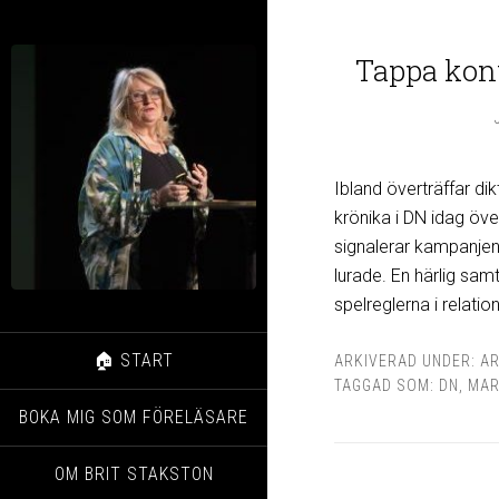
Tappa kont
Ibland överträffar di
krönika i DN idag öv
signalerar kampanjen 
lurade. En härlig samt
spelreglerna i relati
🏠 START
ARKIVERAD UNDER:
AR
TAGGAD SOM:
DN
,
MAR
BOKA MIG SOM FÖRELÄSARE
OM BRIT STAKSTON