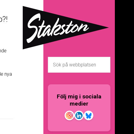
?!
ande
 de nya
Följ mig i sociala
medier