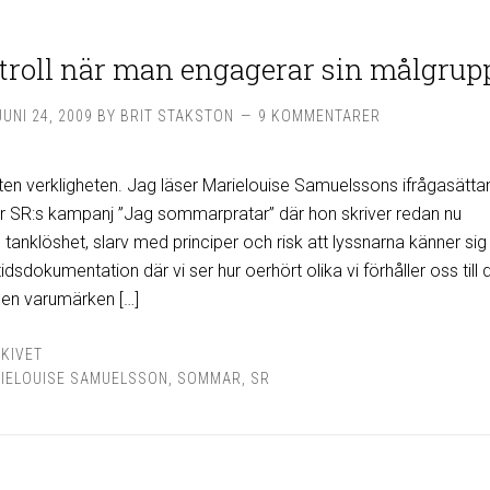
roll när man engagerar sin målgrupp
JUNI 24, 2009
BY
BRIT STAKSTON
9 KOMMENTARER
kten verkligheten. Jag läser Marielouise Samuelssons ifrågasätt
er SR:s kampanj ”Jag sommarpratar” där hon skriver redan nu
tanklöshet, slarv med principer och risk att lyssnarna känner sig
idsdokumentation där vi ser hur oerhört olika vi förhåller oss till
onen varumärken […]
KIVET
IELOUISE SAMUELSSON
,
SOMMAR
,
SR