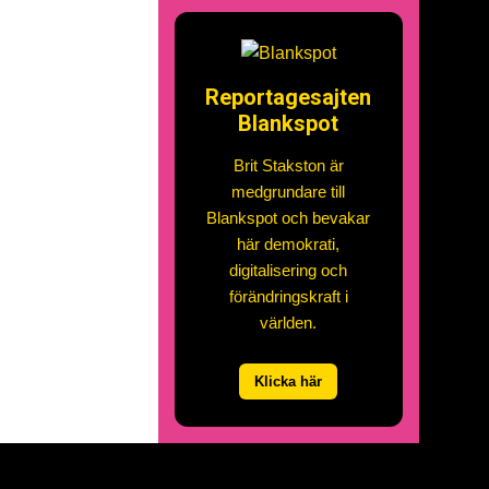
Reportagesajten
Blankspot
Brit Stakston är
medgrundare till
Blankspot och bevakar
här demokrati,
digitalisering och
förändringskraft i
världen.
Klicka här