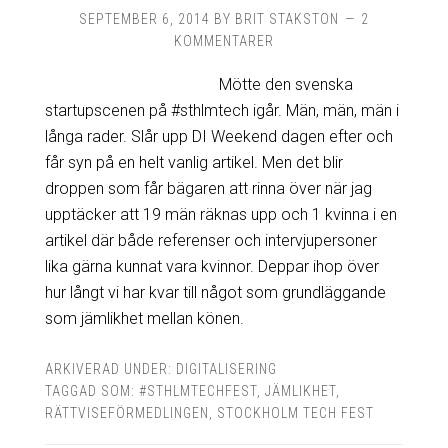
SEPTEMBER 6, 2014
BY
BRIT STAKSTON
2
KOMMENTARER
Mötte den svenska
startupscenen på #sthlmtech igår. Män, män, män i
långa rader. Slår upp DI Weekend dagen efter och
får syn på en helt vanlig artikel. Men det blir
droppen som får bägaren att rinna över när jag
upptäcker att 19 män räknas upp och 1 kvinna i en
artikel där både referenser och intervjupersoner
lika gärna kunnat vara kvinnor. Deppar ihop över
hur långt vi har kvar till något som grundläggande
som jämlikhet mellan könen.
ARKIVERAD UNDER:
DIGITALISERING
TAGGAD SOM:
#STHLMTECHFEST
,
JÄMLIKHET
,
RÄTTVISEFÖRMEDLINGEN
,
STOCKHOLM TECH FEST