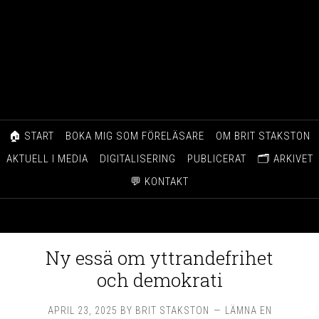
🏠 START
BOKA MIG SOM FÖRELÄSARE
OM BRIT STAKSTON
AKTUELL I MEDIA
DIGITALISERING
PUBLICERAT
🗂️ ARKIVET
💬 KONTAKT
Ny essä om yttrandefrihet
och demokrati
APRIL 23, 2025
BY
BRIT STAKSTON
LÄMNA EN