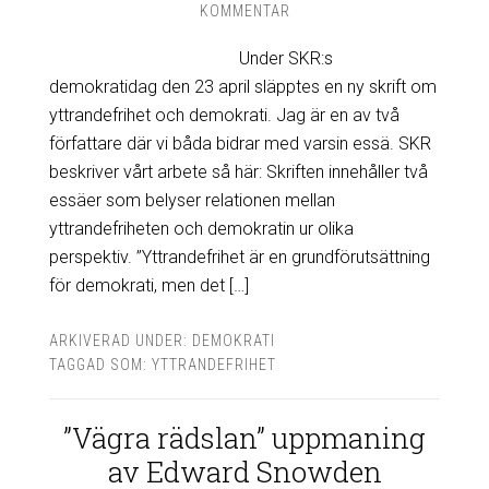
KOMMENTAR
Under SKR:s
demokratidag den 23 april släpptes en ny skrift om
yttrandefrihet och demokrati. Jag är en av två
författare där vi båda bidrar med varsin essä. SKR
beskriver vårt arbete så här: Skriften innehåller två
essäer som belyser relationen mellan
yttrandefriheten och demokratin ur olika
perspektiv. ”Yttrandefrihet är en grundförutsättning
för demokrati, men det […]
ARKIVERAD UNDER:
DEMOKRATI
TAGGAD SOM:
YTTRANDEFRIHET
”Vägra rädslan” uppmaning
av Edward Snowden