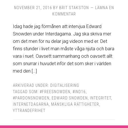
NOVEMBER 21, 2016
BY
BRIT STAKSTON
LÄMNA EN
KOMMENTAR
Idag hade jag förmånen att intervjua Edward
Snowden under Interdagarna. Jag ska skriva mer
om det men för nu delar jag videon med er. Det
finns stunder i livet man måste våga njuta och bara
vara i nuet. Oavsett sammanhang och oavsett allt
som snurrar i huvudet inför det som sker i världen
med den […]
ARKIVERAD UNDER:
DIGITALISERING
TAGGAD SOM:
#FREESNOWDEN
,
#IND16
,
#PARDONSNOWDEN
,
EDWARD SNOWDEN
,
INTEGRITET
,
INTERNETDAGARNA
,
MÄNSKLIGA RÄTTIGHETER
,
YTTRANDEFRIHET