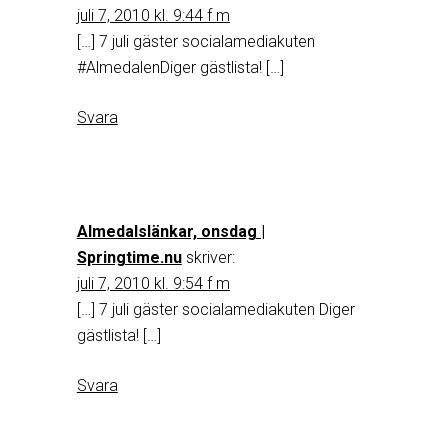
juli 7, 2010 kl. 9:44 f m
[…] 7 juli gäster socialamediakuten
#AlmedalenDiger gästlista! […]
Svara
Almedalslänkar, onsdag |
Springtime.nu
skriver:
juli 7, 2010 kl. 9:54 f m
[…] 7 juli gäster socialamediakuten Diger
gästlista! […]
Svara