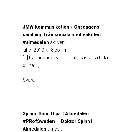
JMW Kommunikation » Onsdagens
sändning från sociala medieakuten
#almedalen
skriver:
juli 7, 2010 kl. 8:55 f m
[…] Här är dagens sändning, gästerna hittar
du här. […]
Svara
Spinns Smurftips #Almedalen
#PRofSweden — Doktor Spinn i
Almedalen
skriver: