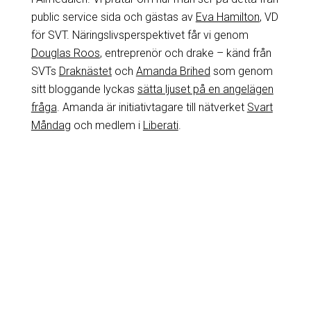
public service sida och gästas av
Eva Hamilton
, VD
för SVT. Näringslivsperspektivet får vi genom
Douglas Roos
, entreprenör och drake – känd från
SVTs
Draknästet
och
Amanda Brihed
som genom
sitt bloggande lyckas
sätta ljuset på en angelägen
fråga
. Amanda är initiativtagare till nätverket
Svart
Måndag
och medlem i
Liberati
.