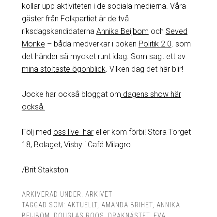
kollar upp aktiviteten i de sociala medierna. Våra
gäster från Folkpartiet är de två
riksdagskandidaterna
Annika Beijbom
och
Seved
Monke
– båda medverkar i boken
Politik 2.0
. som
det händer så mycket runt idag. Som sagt ett av
mina stoltaste ögonblick
. Vilken dag det här blir!
Jocke har också bloggat om
dagens show här
också.
Följ med
oss live här
eller kom förbi! Stora Torget
18, Bolaget, Visby i Café Milagro.
/Brit Stakston
ARKIVERAD UNDER:
ARKIVET
TAGGAD SOM:
AKTUELLT
,
AMANDA BRIHET
,
ANNIKA
BEIJBOM
,
DOUGLAS ROOS
,
DRAKNÄSTET
,
EVA