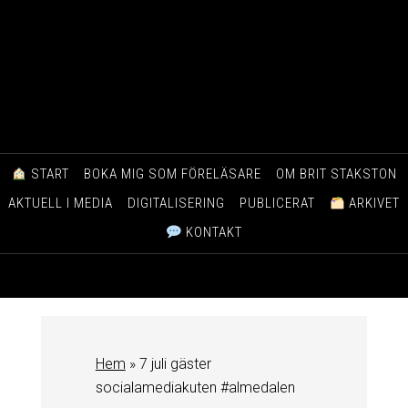
START
BOKA MIG SOM FÖRELÄSARE
OM BRIT STAKSTON
AKTUELL I MEDIA
DIGITALISERING
PUBLICERAT
ARKIVET
KONTAKT
Hem
»
7 juli gäster
socialamediakuten #almedalen