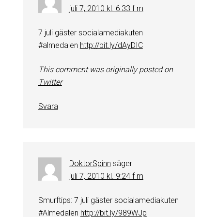
juli 7, 2010 kl. 6:33 f m
7 juli gäster socialamediakuten
#almedalen
http://bit.ly/dAyDIC
This comment was originally posted on
Twitter
Svara
DoktorSpinn
säger
juli 7, 2010 kl. 9:24 f m
Smurftips: 7 juli gäster socialamediakuten
#Almedalen
http://bit.ly/989WJp