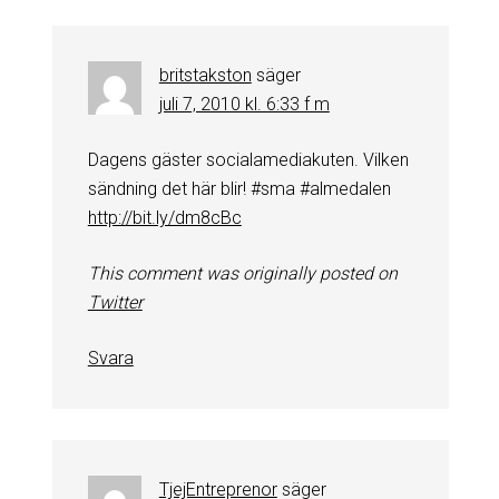
britstakston
säger
juli 7, 2010 kl. 6:33 f m
Dagens gäster socialamediakuten. Vilken
sändning det här blir! #sma #almedalen
http://bit.ly/dm8cBc
This comment was originally posted on
Twitter
Svara
TjejEntreprenor
säger