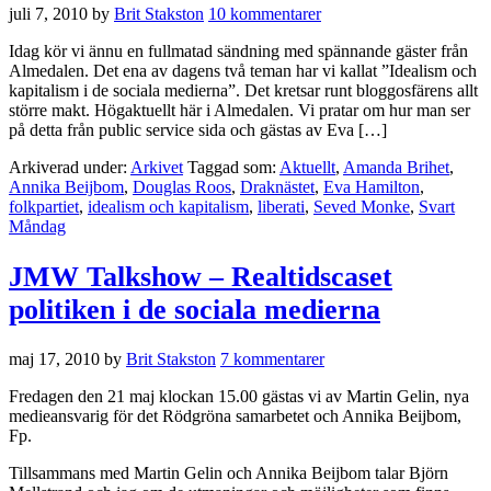
juli 7, 2010
by
Brit Stakston
10 kommentarer
Idag kör vi ännu en fullmatad sändning med spännande gäster från
Almedalen. Det ena av dagens två teman har vi kallat ”Idealism och
kapitalism i de sociala medierna”. Det kretsar runt bloggosfärens allt
större makt. Högaktuellt här i Almedalen. Vi pratar om hur man ser
på detta från public service sida och gästas av Eva […]
Arkiverad under:
Arkivet
Taggad som:
Aktuellt
,
Amanda Brihet
,
Annika Beijbom
,
Douglas Roos
,
Draknästet
,
Eva Hamilton
,
folkpartiet
,
idealism och kapitalism
,
liberati
,
Seved Monke
,
Svart
Måndag
JMW Talkshow – Realtidscaset
politiken i de sociala medierna
maj 17, 2010
by
Brit Stakston
7 kommentarer
Fredagen den 21 maj klockan 15.00 gästas vi av Martin Gelin, nya
medieansvarig för det Rödgröna samarbetet och Annika Beijbom,
Fp.
Tillsammans med Martin Gelin och Annika Beijbom talar Björn