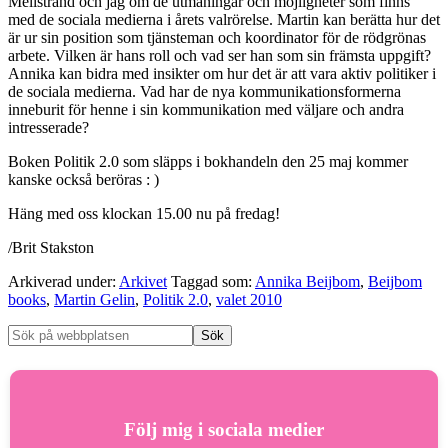
Mellstrand och jag om de utmaningar och möjligheter som finns
med de sociala medierna i årets valrörelse. Martin kan berätta hur det
är ur sin position som tjänsteman och koordinator för de rödgrönas
arbete. Vilken är hans roll och vad ser han som sin främsta uppgift?
Annika kan bidra med insikter om hur det är att vara aktiv politiker i
de sociala medierna. Vad har de nya kommunikationsformerna
inneburit för henne i sin kommunikation med väljare och andra
intresserade?
Boken Politik 2.0 som släpps i bokhandeln den 25 maj kommer
kanske också beröras : )
Häng med oss klockan 15.00 nu på fredag!
/Brit Stakston
Arkiverad under:
Arkivet
Taggad som:
Annika Beijbom
,
Beijbom
books
,
Martin Gelin
,
Politik 2.0
,
valet 2010
Följ mig i sociala medier