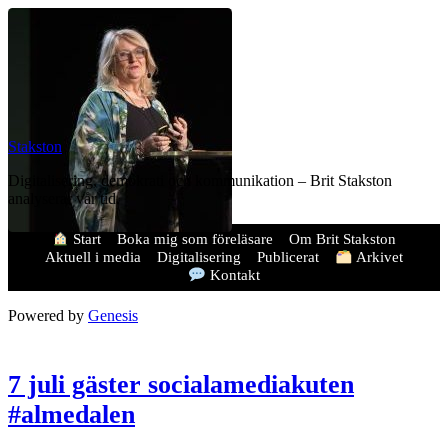
Stakston
Digitalisering, demokrati och kommunikation – Brit Stakston
analyserar vår tid.
Start
Boka mig som föreläsare
Om Brit Stakston
Aktuell i media
Digitalisering
Publicerat
Arkivet
Kontakt
Powered by
Genesis
7 juli gäster socialamediakuten
#almedalen