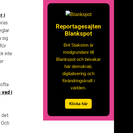
r i
öras
Reportagesajten
eglar
Blankspot
 sig
Brit Stakston är
 för
medgrundare till
k inte
Blankspot och bevakar
er
här demokrati,
digitalisering och
förändringskraft i
 ofta
världen.
 vad i
Klicka här
 det
. Och