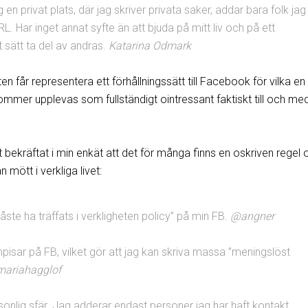
g en privat plats, där jag skriver privata saker, addar bara folk jag
RL. Har inget annat syfte än att bjuda på mitt liv och på ett
t sätt ta del av andras.
Katarina Odmark
n får representera ett förhållningssätt till Facebook för vilka en
mmer upplevas som fullständigt ointressant faktiskt till och me
t bekräftat i min enkät att det för många finns en oskriven regel 
mött i verkliga livet:
Måste ha träffats i verkligheten policy” på min FB.
@angner
mpisar på FB, vilket gör att jag kan skriva massa ”meningslöst
ariahagglof
nlig sfär. Jag adderar endast personer jag har haft kontakt