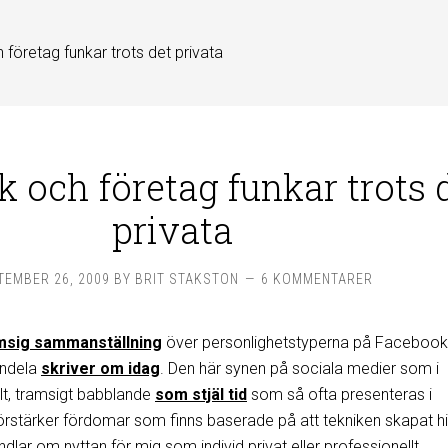
företag funkar trots det privata
 och företag funkar trots 
privata
TEMBER 26, 2009
BY
BRIT STAKSTON
6 KOMMENTARER
msig sammanställning
över personlighetstyperna på Faceboo
endela
skriver om idag
. Den här synen på sociala medier som i
lt, tramsigt babblande
som stjäl tid
som så ofta presenteras i
förstärker fördomar som finns baserade på att tekniken skapat hi
ndlar om nyttan för mig som individ privat eller professionellt.