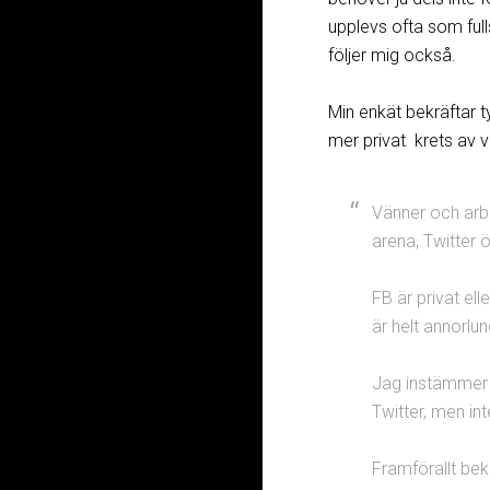
upplevs ofta som full
följer mig också.
Min enkät bekräftar 
mer privat krets av v
Vänner och arbe
arena, Twitter
FB är privat ell
är helt annorlu
Jag instämmer m
Twitter, men inte
Framförallt bek