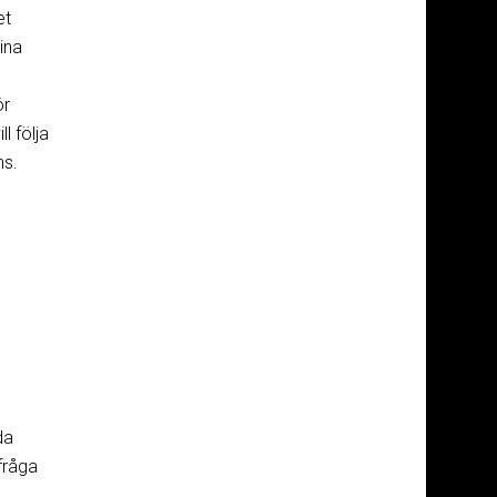
et
ina
ör
l följa
ns.
da
fråga