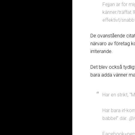
Fejjan är för mi
känner/träffat I
effektivt/snabb
De ovanstående citate
närvaro av företag ko
irriterande.
Det blev också tydlig
bara adda vänner man 
Har en strikt, ”
Har bara irl-ko
babbel” där.
@m
Facebook=perso