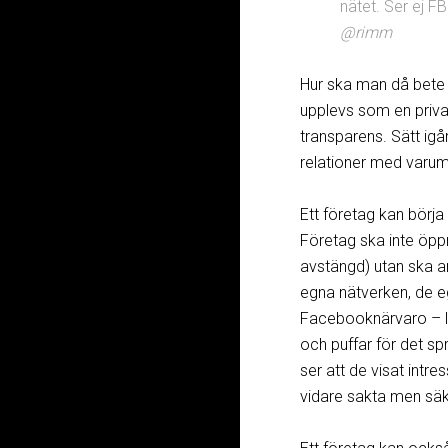
nätet. Ser ej F
@rimm
Hur ska man då bete 
upplevs som en privat
transparens. Sätt igån
relationer med varumä
Ett företag kan börja
Företag ska inte öp
avstängd) utan ska a
egna nätverken, de 
Facebooknärvaro – låt
och puffar för det sp
ser att de visat intre
vidare sakta men säk