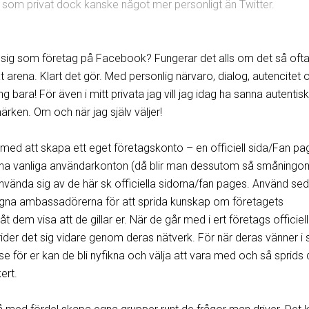
B som privat dock kanske något mer personligt än Twitter.
sig som företag på Facebook? Fungerar det alls om det så oft
 arena. Klart det gör. Med personlig närvaro, dialog, autencitet 
g bara! För även i mitt privata jag vill jag idag ha sanna autentis
rken. Om och när jag själv väljer!
 med att skapa ett eget företagskonto – en officiell sida/Fan pa
pna vanliga användarkonton (då blir man dessutom så småningo
nvända sig av de här sk officiella sidorna/fan pages. Använd se
egna ambassadörerna för att sprida kunskap om företagets
 dem visa att de gillar er. När de går med i ert företags officiel
rider det sig vidare genom deras nätverk. För när deras vänner i s
sse för er kan de bli nyfikna och välja att vara med och så sprids 
ert.