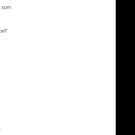
on som
pet”
n