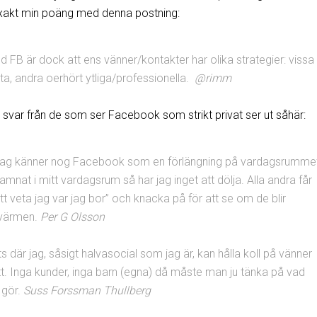
exakt min poäng med denna postning:
 FB är dock att ens vänner/kontakter har olika strategier: vissa
ata, andra oerhört ytliga/professionella.
@rimm
 svar från de som ser Facebook som strikt privat ser ut såhär:
 Jag känner nog Facebook som en förlängning på vardagsrumme
amnat i mitt vardagsrum så har jag inget att dölja. Alla andra får
tt veta jag var jag bor” och knacka på för att se om de blir
gvärmen.
Per G Olsson
s där jag, såsigt halvasocial som jag är, kan hålla koll på vänner
t. Inga kunder, inga barn (egna) då måste man ju tänka på vad
 gör.
Suss Forssman Thullberg