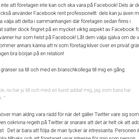
t inte att företagen inte kan och ska vara på Facebook! Dels är d
ckså använder Facebook rent professionellt dels kan ju även m
a välja att delta i sammanhangen där företagen sedan finns i
t sätter dock fingret på en mycket viktig aspekt av Facebook f
ll vänner hur som helst på Facebook! Låt dem välja själva om de vil
mmer annars känna att ni som företag kliver över en privat grä
ingen bra början på en relation!
 gränser sa till och med en branschkollega till mig en gång:
k, nu har ju till och med en kund addat mig, jag som bara har
r…”
ver man aldrig vara rädd för när det gäller Twitter vare sig som
 Den oskrivna regeln på Twitter är snarare att det är helt ok att ad
t. Det är bara att följa de man tycker är intressanta. Personen i
ölja tillbaks och att företaget visar intresse för mig som person