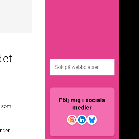
det
Följ mig i sociala
k som
medier
nder.