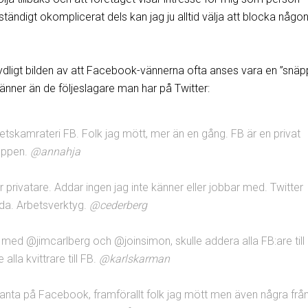
ständigt okomplicerat dels kan jag ju alltid välja att blocka någ
tydligt bilden av att Facebook-vännerna ofta anses vara en ”snäp
änner än de följeslagare man har på Twitter:
tskamrateri FB. Folk jag mött, mer än en gång. FB är en privat
 öppen.
@annahja
er privatare. Addar ingen jag inte känner eller jobbar med. Twitter
nda. Arbetsverktyg.
@cederberg
ed @jimcarlberg och @joinsimon, skulle addera alla FB:are till
 alla kvittrare till FB.
@karlskarman
anta på Facebook, framförallt folk jag mött men även några frå