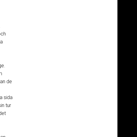
a
och
ka
ge.
m
dan de
la sida
in tur
det