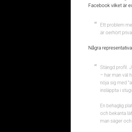
Facebook vilket är 
Ett problem med
är oerhört priv
Några representativa
Stängd profil.
– har man väl h
nöja sig med ”a
insläppta i stu
En behaglig plat
och bekanta lät
man säger och