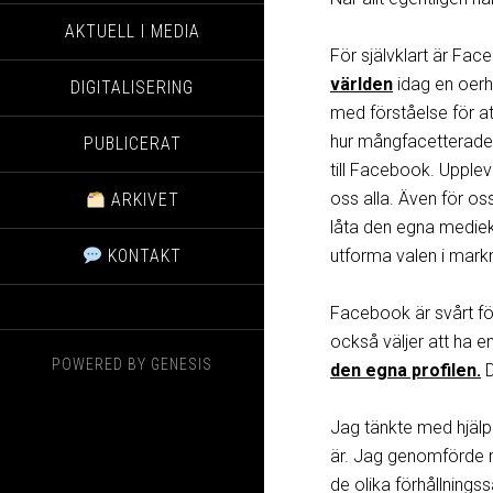
AKTUELL I MEDIA
För självklart är Fa
världen
idag en oerhö
DIGITALISERING
med förståelse för a
hur mångfacetterade 
PUBLICERAT
till Facebook. Uppleve
oss alla. Även för o
ARKIVET
låta den egna mediek
KONTAKT
utforma valen i mar
Facebook är svårt fö
också väljer att ha en
POWERED BY
GENESIS
den egna profilen.
D
Jag tänkte med hjälp
är. Jag genomförde 
de olika förhållningss