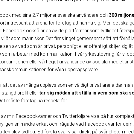
cebook med sina 2.7 miljoner svenska användare och
300 miljone
rt intressant att arena för företag att närma sig. Men det ska g
tt Facebook också är en av de plattformar som tydligast återsp
vi är som människor. Det finns inget gemensamt sätt att förhålla
lsen av vad som är privat, personligt eller offentligt skiljer sig åt
ss som arbetar med kommunikation. I vår yrkesutövning får vi doc
onsumtionen eller vårt eget användande av sociala medietjänst
knadskommunikationen för våra uppdragsgivare.
r att det av många upplevs som en väldigt privat arena där man
 stängd profil eller
tar sig mödan att ställa in vem som ska se
et måste företag ha respekt för.
 av min Facebookvänner och Twitterföljare visa på hur komplext
nyligen en mindre enkät och frågade vad Facebook var för dem
ätten blev tydliga. Ett första svar visar direkt på svårigheten med