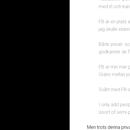
med irl och kan
FB är en plats 
jag skulle sta
Både privat- oc
godkänner de fl
FB är min mer p
Gräns mellan jo
Svårt med FB-st
I only add peo
issort of semi-
Men trots denna priv