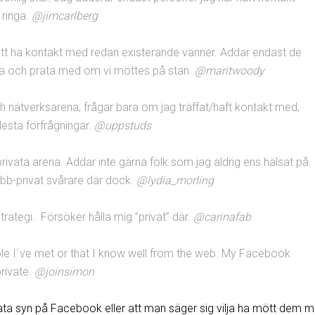
 ringa.
@jimcarlberg
att ha kontakt med redan existerande vänner. Addar endast de
nna och prata med om vi möttes på stan.
@maritwoody
h nätverksarena, frågar bara om jag träffat/haft kontakt med,
esta förfrågningar.
@uppstuds
rivata arena. Addar inte gärna folk som jag aldrig ens hälsat på.
bb-privat svårare där dock.
@lydia_morling
rategi. Försöker hålla mig ”privat” där.
@carinafab
ple I´ve met or that I know well from the web. My Facebook
private.
@joinsimon
ata syn på Facebook eller att man säger sig vilja ha mött dem 