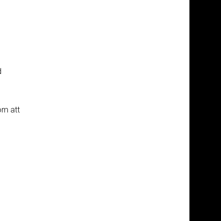
d
om att