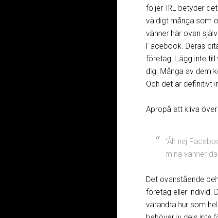
följer IRL betyder de
väldigt många som o
vänner här ovan själv
Facebook. Deras cita
företag. Lägg inte ti
dig. Många av dem ko
Och det är definitivt 
Apropå att kliva över
”Åh nej Faceboo
mina vänner dä
Det ovanstående behö
företag eller individ.
varandra hur som hels
behöver ju dels inte f