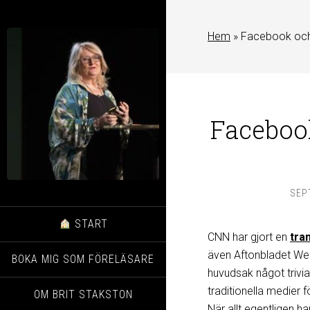
Hem
»
Facebook och 
Facebook
SEP
START
CNN har gjort en
tra
även Aftonbladet W
BOKA MIG SOM FÖRELÄSARE
huvudsak något trivia
traditionella medier 
OM BRIT STAKSTON
När allt egentligen ha