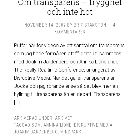
Om transparens – trygghet
och inte hot
NOVEMBER 14, 2009
BY
BRIT STAKSTON
4
KOMMENTARER
Puffar här för videon av ett samtal om transparens
som jag hade förmånen att få delta i tillsammans
med Joakim Jardenberg och Annika Lidne under
The Really Realtime Conference, arrangerat av
Disruptive Media. När det gäller transparens är
Jocke och jag rörande ense så det blev mer en
hyllning till transparens än en debatt. Transparens
[…]
ARKIVERAD UNDER:
ARKIVET
TAGGAD SOM:
ANNIKA LIDNE
,
DISRUPTIVE MEDIA
,
JOAKIM JARDENBERG
,
MINDPARK