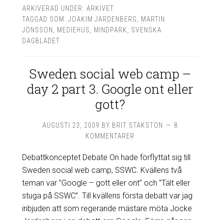
ARKIVERAD UNDER:
ARKIVET
TAGGAD SOM:
JOAKIM JARDENBERG
,
MARTIN
JÖNSSON
,
MEDIEHUS
,
MINDPARK
,
SVENSKA
DAGBLADET
Sweden social web camp –
day 2 part 3. Google ont eller
gott?
AUGUSTI 23, 2009
BY
BRIT STAKSTON
8
KOMMENTARER
Debattkonceptet Debate On hade förflyttat sig till
Sweden social web camp, SSWC. Kvällens två
teman var ”Google – gott eller ont” och ”Tält eller
stuga på SSWC”. Till kvällens första debatt var jag
inbjuden att som regerande mästare möta Jocke