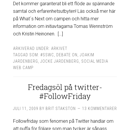
Det kommer garanterat bli ett flöde av spännande
samtal och erfarenhetsutbyten! Läs också mer här
på What´s Next om campen och hitta mer
information om initiavtagarna Tomas Wennström
och Kristin Heinonen. […]
ARKIVERAD UNDER:
ARKIVET
TAGGAD SOM:
#SSWC
,
DEBATE ON
,
JOAKIM
JARDENBERG
,
JOCKE JARDENBERG
,
SOCIAL MEDIA
WEB CAMP
Fredagsöl på twitter-
#FollowFriday
JULI 11, 2009
BY
BRIT STAKSTON
13 KOMMENTARER
Followfriday som fenomen på Twitter handlar om
att puffa för följare som man tycker är såpass