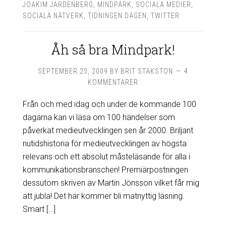
JOAKIM JARDENBERG
,
MINDPARK
,
SOCIALA MEDIER
,
SOCIALA NÄTVERK
,
TIDNINGEN DAGEN
,
TWITTER
Åh så bra Mindpark!
SEPTEMBER 23, 2009
BY
BRIT STAKSTON
4
KOMMENTARER
Från och med idag och under de kommande 100
dagarna kan vi läsa om 100 händelser som
påverkat medieutvecklingen sen år 2000. Briljant
nutidshistoria för medieutvecklingen av högsta
relevans och ett absolut måsteläsande för alla i
kommunikationsbranschen! Premiärpostningen
dessutom skriven av Martin Jönsson vilket får mig
att jubla! Det här kommer bli matnyttig läsning.
Smart […]