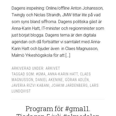
Dagens inspelning: Online/offline Anton Johansson,
Twingly och Niclas Strandh, JMW tittar lite på vad
som syns bland siffrorna. Dagens politiska gäst är
Anna-Karin Hatt, IT-minister och regionminister som
just börjat blogga. Dagens tema är den digitala
agendan och då fortsätter vi samtalet med Anna-
Karin Hatt och bjuder även in Claes Magnusson,
Malmö Yrkeshögskola för att […]
ARKIVERAD UNDER:
ARKIVET
TAGGAD SOM:
#GMA
,
ANNA-KARIN HATT
,
CLAES
MAGNUSSON
,
DANIEL AKENINE
,
GÖRAN ADLÉN
,
JAVERIA RIZVI KABANI
,
JOAKIM JARDENBERG
,
LARS
LUNDQVIST
Program för #gma11.