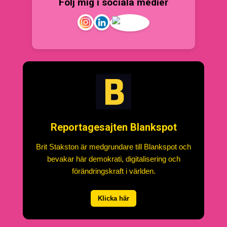
Följ mig i sociala medier
Reportagesajten Blankspot
Brit Stakston är medgrundare till Blankspot och
bevakar här demokrati, digitalisering och
förändringskraft i världen.
Klicka här