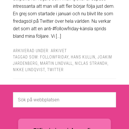
intressanta att man vill att fler börjar följa just dem.
En grej som startade i januari och nu blivit lite som
fredagsöl på Twitter över hela världen. Nu verkar
det som att en anti-#followfriday-känsla sprids
bland mina följare. Vi […]
ARKIVERAD UNDER:
ARKIVET
TAGGAD SOM:
FOLLOWFRIDAY
,
HANS KULLIN
,
JOAKIM
JARDENBERG
,
MARTIN LINDVALL
,
NICLAS STRANDH
,
NIKKE LINDQVIST
,
TWITTER