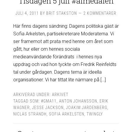
Tisdagen 5 juli #almedalen
JULI 4, 2011
BY
BRIT STAKSTON
2 KOMMENTARER
Här finns dagens sändning: Dagens politiska gäst är
Sofia Arkelsten, partisekreterare Moderaterna. Vi
ser framemot att prata med henne om året som
gått, hur eller om hennes sociala
medieanvändande förändrats i hennes nya
uppdrag och vad hon tyckte om Fredrik Reinfeldts
tal under gårdagen. Dagens tema är ideella
organisationer. Vi har tittat lite närmare på […]
ARKIVERAD UNDER:
ARKIVET
TAGGAD SOM:
#GMA11
,
ANTON JOHANSSON
,
ERIK
WAGNER
,
JESSE JACKSON
,
JOAKIM JARDENBERG
,
NICLAS STRANDH
,
SOFIA ARKELSTEN
,
TWINGLY