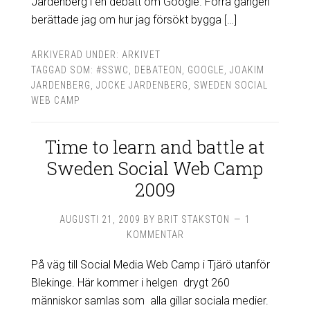
Jardenberg i en debatt om Google. Förra gången
berättade jag om hur jag försökt bygga […]
ARKIVERAD UNDER:
ARKIVET
TAGGAD SOM:
#SSWC
,
DEBATEON
,
GOOGLE
,
JOAKIM
JARDENBERG
,
JOCKE JARDENBERG
,
SWEDEN SOCIAL
WEB CAMP
Time to learn and battle at
Sweden Social Web Camp
2009
AUGUSTI 21, 2009
BY
BRIT STAKSTON
1
KOMMENTAR
På väg till Social Media Web Camp i Tjärö utanför
Blekinge. Här kommer i helgen drygt 260
människor samlas som alla gillar sociala medier.