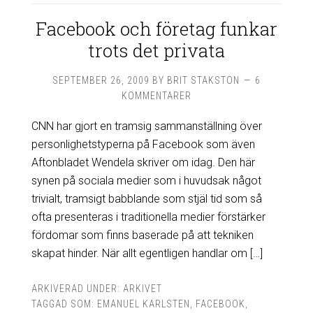
Facebook och företag funkar
trots det privata
SEPTEMBER 26, 2009
BY
BRIT STAKSTON
6
KOMMENTARER
CNN har gjort en tramsig sammanställning över
personlighetstyperna på Facebook som även
Aftonbladet Wendela skriver om idag. Den här
synen på sociala medier som i huvudsak något
trivialt, tramsigt babblande som stjäl tid som så
ofta presenteras i traditionella medier förstärker
fördomar som finns baserade på att tekniken
skapat hinder. När allt egentligen handlar om […]
ARKIVERAD UNDER:
ARKIVET
TAGGAD SOM:
EMANUEL KARLSTEN
,
FACEBOOK
,