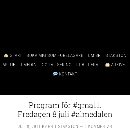
START
BOKA MIG SOM FÖRELÄSARE
OM BRIT STAKSTON
AKTUELL I MEDIA
DIGITALISERING
PUBLICERAT
ARKIVET
KONTAKT
Program för #gma11.
Fredagen 8 juli #almedalen
JULI 8, 2011
BY
BRIT STAKSTON
1 KOMMENTAR