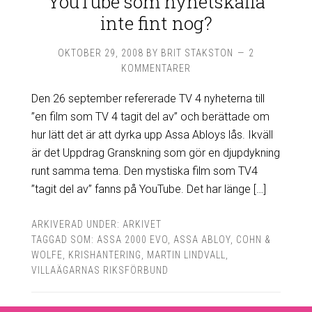
YouTube som nyhetskälla
inte fint nog?
OKTOBER 29, 2008
BY
BRIT STAKSTON
2
KOMMENTARER
Den 26 september refererade TV 4 nyheterna till
”en film som TV 4 tagit del av” och berättade om
hur lätt det är att dyrka upp Assa Abloys lås. Ikväll
är det Uppdrag Granskning som gör en djupdykning
runt samma tema. Den mystiska film som TV4
”tagit del av” fanns på YouTube. Det har länge […]
ARKIVERAD UNDER:
ARKIVET
TAGGAD SOM:
ASSA 2000 EVO
,
ASSA ABLOY
,
COHN &
WOLFE
,
KRISHANTERING
,
MARTIN LINDVALL
,
VILLAÄGARNAS RIKSFÖRBUND