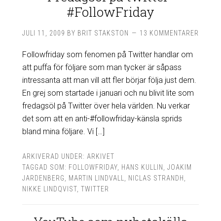
#FollowFriday
JULI 11, 2009
BY
BRIT STAKSTON
13 KOMMENTARER
Followfriday som fenomen på Twitter handlar om
att puffa för följare som man tycker är såpass
intressanta att man vill att fler börjar följa just dem.
En grej som startade i januari och nu blivit lite som
fredagsöl på Twitter över hela världen. Nu verkar
det som att en anti-#followfriday-känsla sprids
bland mina följare. Vi […]
ARKIVERAD UNDER:
ARKIVET
TAGGAD SOM:
FOLLOWFRIDAY
,
HANS KULLIN
,
JOAKIM
JARDENBERG
,
MARTIN LINDVALL
,
NICLAS STRANDH
,
NIKKE LINDQVIST
,
TWITTER