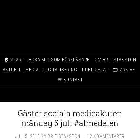
🏠 START
BOKA MIG SOM FÖRELÄSARE
OM BRIT STAKSTON
AKTUELL I MEDIA
DIGITALISERING
PUBLICERAT
🗂️ ARKIVET
💬 KONTAKT
Gäster sociala medieakuten
måndag 5 juli #almedalen
JULI 5, 2010
BY
BRIT STAKSTON
12 KOMMENTARER