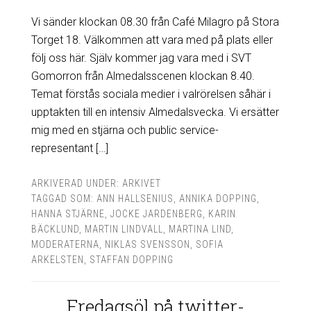
Vi sänder klockan 08.30 från Café Milagro på Stora
Torget 18. Välkommen att vara med på plats eller
följ oss här. Själv kommer jag vara med i SVT
Gomorron från Almedalsscenen klockan 8.40.
Temat förstås sociala medier i valrörelsen såhär i
upptakten till en intensiv Almedalsvecka. Vi ersätter
mig med en stjärna och public service-
representant […]
ARKIVERAD UNDER:
ARKIVET
TAGGAD SOM:
ANN HALLSENIUS
,
ANNIKA DOPPING
,
HANNA STJÄRNE
,
JOCKE JARDENBERG
,
KARIN
BÄCKLUND
,
MARTIN LINDVALL
,
MARTINA LIND
,
MODERATERNA
,
NIKLAS SVENSSON
,
SOFIA
ARKELSTEN
,
STAFFAN DOPPING
Fredagsöl på twitter-