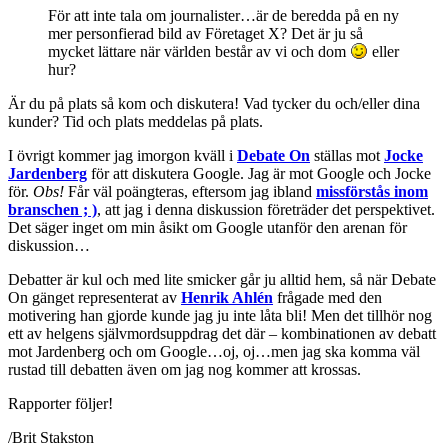
För att inte tala om journalister…är de beredda på en ny
mer personfierad bild av Företaget X? Det är ju så
mycket lättare när världen består av vi och dom
eller
hur?
Är du på plats så kom och diskutera! Vad tycker du och/eller dina
kunder? Tid och plats meddelas på plats.
I övrigt kommer jag imorgon kväll i
Debate On
ställas mot
Jocke
Jardenberg
för att diskutera Google. Jag är mot Google och Jocke
för.
Obs!
Får väl poängteras, eftersom jag ibland
missförstås inom
branschen ; )
, att jag i denna diskussion företräder det perspektivet.
Det säger inget om min åsikt om Google utanför den arenan för
diskussion…
Debatter är kul och med lite smicker går ju alltid hem, så när Debate
On gänget representerat av
Henrik Ahlén
frågade med den
motivering han gjorde kunde jag ju inte låta bli! Men det tillhör nog
ett av helgens självmordsuppdrag det där – kombinationen av debatt
mot Jardenberg och om Google…oj, oj…men jag ska komma väl
rustad till debatten även om jag nog kommer att krossas.
Rapporter följer!
/Brit Stakston