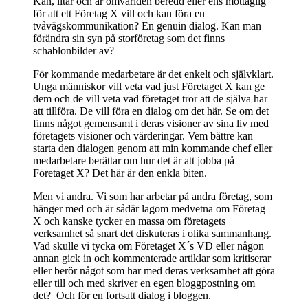
Kan, litar och är omvärlden beredd eller ens mottaglig
för att ett Företag X vill och kan föra en
tvåvägskommunikation? En genuin dialog. Kan man
förändra sin syn på storföretag som det finns
schablonbilder av?
För kommande medarbetare är det enkelt och självklart.
Unga människor vill veta vad just Företaget X kan ge
dem och de vill veta vad företaget tror att de själva har
att tillföra. De vill föra en dialog om det här. Se om det
finns något gemensamt i deras visioner av sina liv med
företagets visioner och värderingar. Vem bättre kan
starta den dialogen genom att min kommande chef eller
medarbetare berättar om hur det är att jobba på
Företaget X? Det här är den enkla biten.
Men vi andra. Vi som har arbetar på andra företag, som
hänger med och är sådär lagom medvetna om Företag
X och kanske tycker en massa om företagets
verksamhet så snart det diskuteras i olika sammanhang.
Vad skulle vi tycka om Företaget X´s VD eller någon
annan gick in och kommenterade artiklar som kritiserar
eller berör något som har med deras verksamhet att göra
eller till och med skriver en egen bloggpostning om
det? Och för en fortsatt dialog i bloggen.