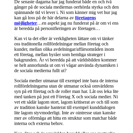
De senaste dagarna har jag funderat både en och två
gånger på de sociala mediernas oerhörda styrka och den
spännande tid vi lever i. Ni som känner mig vet hur jag
kan gå loss på de här delarna av
företagens
möjligheter
…en aspekt jag nu funderat på är om vi ens
är beredda på personifieringen av företagen…
Kan vi ta det eller är verkligheten lättare om vi tänker
oss traditonella rollfördelningar mellan företag och
kunder, mellan olika avdelningar/affärsområden inom
ett företag, mellan byråer som hemliga strateger i
bakgrunden. Är vi beredda på att världsbilden kommer
se helt annorlunda ut om vi vågar använda dynamiken i
de sociala medierna fullt ut?
Sociala medier utmanar till exempel inte bara de interna
rollfördelningarna utan de utmanar också omvärldens
syn på ett företag och de roller man har. Låt oss leka lite
med tanken på just ett Företag X och sociala medier. Ni
vet ett sådär lagom stort, lagom kritiserat av och till som
av tradition kanske hanterat till exempel kunddialogen
lite lagom styvmoderligt. Inte av ointresse utan kanske
mer av oförmåga att hitta en struktur som matchar både
interna och externa behov.