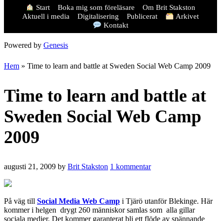
Start
Boka mig som föreläsare
Om Brit Stakston
Aktuell i media
Digitalisering
Publicerat
Arkivet
Kontakt
Powered by
Genesis
Hem
»
Time to learn and battle at Sweden Social Web Camp 2009
Time to learn and battle at
Sweden Social Web Camp
2009
augusti 21, 2009
by
Brit Stakston
1 kommentar
På väg till
Social Media Web Camp
i Tjärö utanför Blekinge. Här
kommer i helgen drygt 260 människor samlas som alla gillar
sociala medier. Det kommer garanterat bli ett flöde av spännande