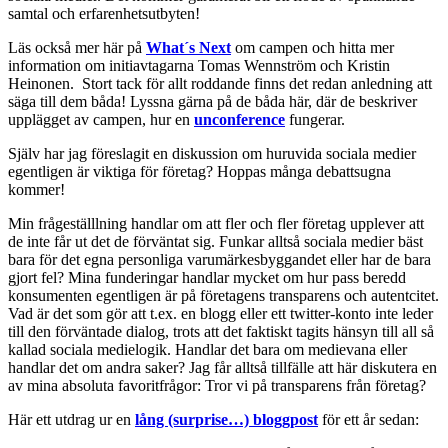
samtal och erfarenhetsutbyten!
Läs också mer här på
What´s Next
om campen och hitta mer
information om initiavtagarna Tomas Wennström och Kristin
Heinonen. Stort tack för allt roddande finns det redan anledning att
säga till dem båda! Lyssna gärna på de båda här, där de beskriver
upplägget av campen, hur en
unconference
fungerar.
Själv har jag föreslagit en diskussion om huruvida sociala medier
egentligen är viktiga för företag? Hoppas många debattsugna
kommer!
Min frågeställlning handlar om att fler och fler företag upplever att
de inte får ut det de förväntat sig. Funkar alltså sociala medier bäst
bara för det egna personliga varumärkesbyggandet eller har de bara
gjort fel? Mina funderingar handlar mycket om hur pass beredd
konsumenten egentligen är på företagens transparens och autentcitet.
Vad är det som gör att t.ex. en blogg eller ett twitter-konto inte leder
till den förväntade dialog, trots att det faktiskt tagits hänsyn till all så
kallad sociala medielogik. Handlar det bara om medievana eller
handlar det om andra saker? Jag får alltså tillfälle att här diskutera en
av mina absoluta favoritfrågor: Tror vi på transparens från företag?
Här ett utdrag ur en
lång (surprise…) bloggpost
för ett år sedan: