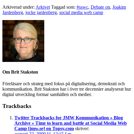
Arkiverad under:
Arkivet
Taggad som:
#sswc
,
Debate on
,
Joakim
Jardenberg
,
jocke jardenberg
,
social media web camp
Om
Brit Stakston
Föreläsare och strateg med fokus på digitalisering, demokrati och
kommunikation. Brit Stakston har i över tre decennier analyserat hur
digital utveckling formar samhällen och medier.
Trackbacks
Twitter Trackbacks for JMW Kommunikation » Blog
Archive » Time to learn and battle at Social Media Web
Camp [jmw.se] on Topsy.com
skriver:
augusti 22, 2009 kl. 12:15 f m