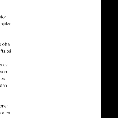
stor
 själva
s ofta
ofta på
as av
 som
gera
utan
ioner
korten