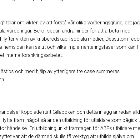
ng” talar om vikten av att förstå vår olika värderingsgrund, det jag
ala värderingar. Berör sedan andra hinder för att arbeta med
 lyfter vikten av krisberedskap i sociala medier. Dessutom red
la hemsidan kan se ut och vilka implementeringsfaser som kan fi
et interna förankringsarbetet.
ästips och med hjälp av ytterligare tre case summeras
en.
ändelser kopplade runt Gillaboken och detta inlägg är redan all
g lyfta fram något så är den utbildning för utbildare som pågick 
stor händelse. En utbildning unikt framtagen för ABFs utbildare m
tet var att de därmed skulle få verktyg att utbilda själva om