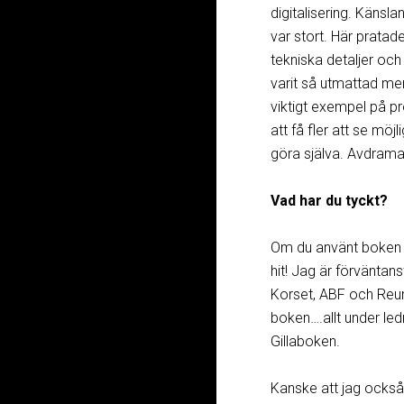
digitalisering. Känsla
var stort. Här pratade 
tekniska detaljer och
varit så utmattad me
viktigt exempel på pr
att få fler att se möj
göra själva. Avdrama
Vad har du tyckt?
Om du använt boken e
hit! Jag är förväntan
Korset, ABF och Reum
boken….allt under le
Gillaboken.
Kanske att jag ocks