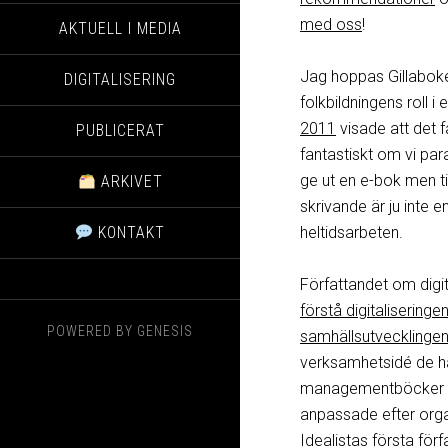
med oss
!
AKTUELL I MEDIA
Jag hoppas Gillaboken
DIGITALISERING
folkbildningens roll i 
2011
visade att det 
PUBLICERAT
fantastiskt om vi par
ge ut en e-bok men ti
ARKIVET
skrivande är ju inte
KONTAKT
heltidsarbeten.
Författandet om digit
förstå digitaliseringe
POWERED BY
GENESIS
samhällsutvecklingen
verksamhetsidé de har
managementböcker me
anpassade efter organ
Idealistas första fö