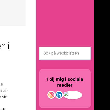
r i
Följ mig i sociala
la
medier
lts i
o via
 det