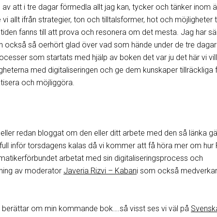
n av att i tre dagar förmedla allt jag kan, tycker och tänker inom
vi allt ifrån strategier, ton och tilltalsformer, hot och möjligheter ti
 tiden fanns till att prova och resonera om det mesta. Jag har sä
n också så oerhört glad över vad som hände under de tre dagarn
ocesser som startats med hjälp av boken det var ju det här vi vil
ligheterna med digitaliseringen och ge dem kunskaper tillräckliga f
tisera och möjliggöra.
ller redan bloggat om den eller ditt arbete med den så länka g
sfull inför torsdagens kalas då vi kommer att få höra mer om hur
atikerförbundet arbetat med sin digitaliseringsprocess och
dning av moderator
Javeria Rizvi – Kaban
i som också medverkar
å berättar om min kommande bok….så visst ses vi väl på
Svensk