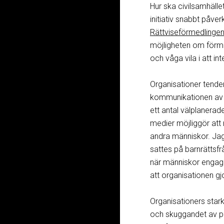
Hur ska civilsamhälle
initiativ snabbt påve
Rättviseförmedlinge
möjligheten om förmå
och våga vila i att inte
Organisationer tender
kommunikationen av et
ett antal välplanerad
medier möjliggör att
andra människor. Jag k
sattes på barnrättsfr
när människor engage
att organisationen gj
Organisationers star
och skuggandet av po