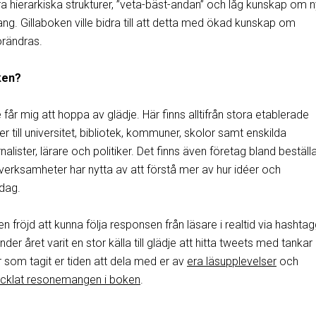
a hierarkiska strukturer, ”veta-bäst-andan” och låg kunskap om 
g. Gillaboken ville bidra till att detta med ökad kunskap om
örändras.
ken?
 får mig att hoppa av glädje. Här finns alltifrån stora etablerade
 till universitet, bibliotek, kommuner, skolor samt enskilda
rnalister, lärare och politiker. Det finns även företag bland beställ
a verksamheter har nytta av att förstå mer av hur idéer och
dag.
en fröjd att kunna följa responsen från läsare i realtid via hashta
nder året varit en stor källa till glädje att hitta tweets med tanka
er som tagit er tiden att dela med er av
era läsupplevelser
och
ecklat resonemangen i boken
.