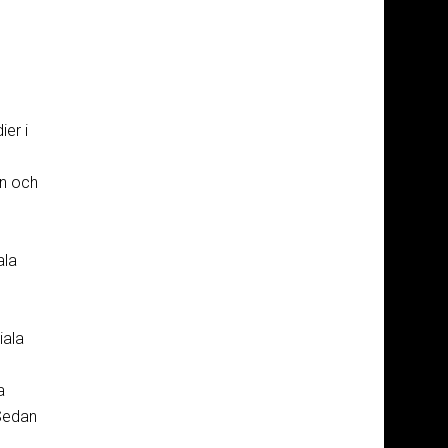
er i
ln och
ala
iala
a
 Sedan