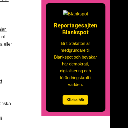
Reportagesajten
len
Blankspot
rit
Brit Stakston är
da
eller
medgrundare till
Blankspot och bevakar
här demokrati,
digitalisering och
förändringskraft i
tt
världen.
Klicka här
kanska
li