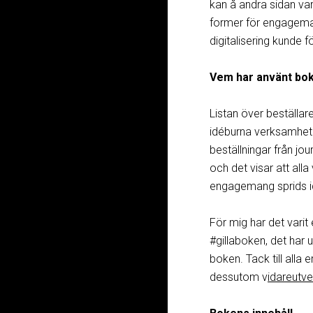
kan å andra sidan var
former för engageman
digitalisering kunde f
Vem har använt bo
Listan över beställare
idéburna verksamheter
beställningar från jou
och det visar att all
engagemang sprids i
För mig har det varit 
#gillaboken, det har u
boken. Tack till alla 
dessutom v
idareutv