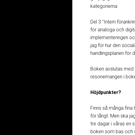
kategorierna.
Del 3 ”Intern förankri
för analoga och digit
implementeringen och
jag för hur den socia
handlingsplanen för d
Boken avslutas med l
resonemangen i bok
Höjdpunkter?
Finns så många fina h
för långt. Men ska ja
tre dagar i våras en 
boken som bas och syf