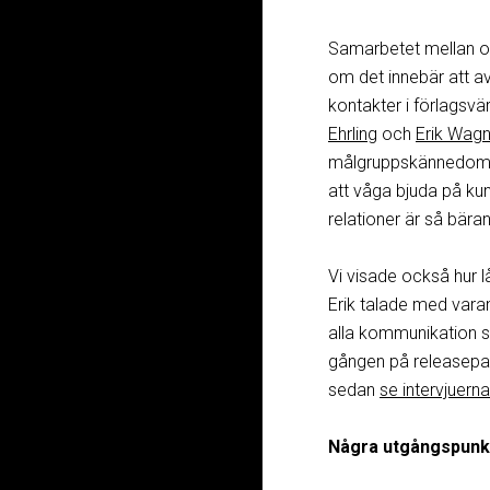
Samarbetet mellan oss
om det innebär att a
kontakter i förlagsv
Ehrling
och
Erik Wagn
målgruppskännedom 
att våga bjuda på ku
relationer är så bära
Vi visade också hur l
Erik talade med varan
alla kommunikation sk
gången på releasepa
sedan
se intervjuerna
Några utgångspunk