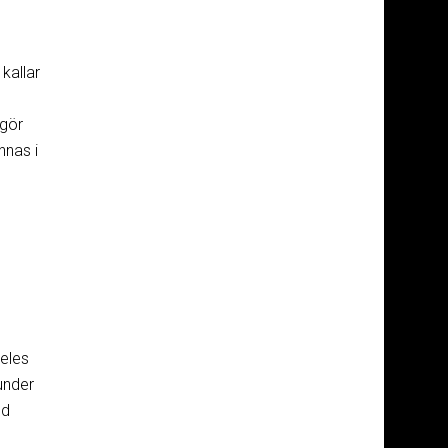
 kallar
ogör
nnas i
deles
under
ed