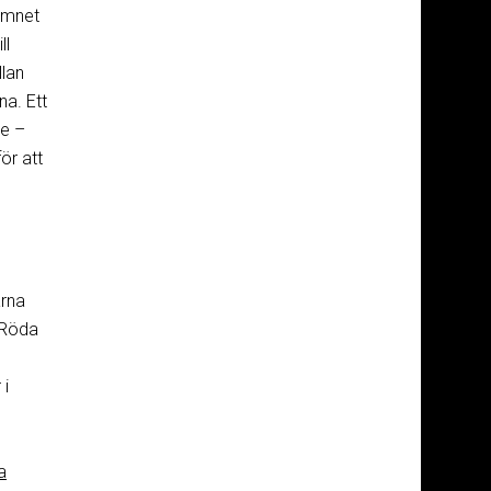
 ämnet
ll
llan
a. Ett
le –
ör att
ärna
 Röda
 i
a