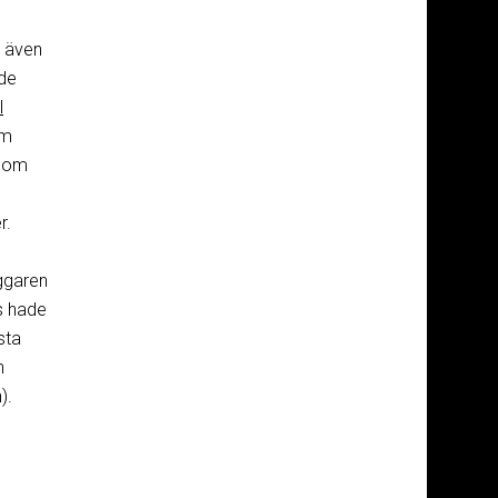
h även
ade
l
ym
n om
r.
äggaren
ss hade
sta
h
).