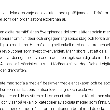
huvuddelar och varje del av slutas med uppföljande studiefrågor
er som den organisationsexpert han är.
n digital samtid” är en övergripande del som sätter sociala medi
onerar om hur idéer och engagemang sprids idag och förklarar
gitala medierna. Här målar jag helt enkelt med den stora pense
a revolutioner som svept över världen. Människors lust att dela
r och värderingar med varandra och den logik som digitala medier
Allt landar i människors lust att förändra sin vardag. Och att digit
 den drivkraften.
rbete med sociala medier” beskriver medielandskapet och de soc
 hur kommunikationsinsatser lever längre och beskriver hur
g ger en bild av vilken roll kommunikationen har för att man sk
 och visar på vilka nio kategorier av sociala medier som finns.
 och ger exempel på hur organisationer arbetat med de olika