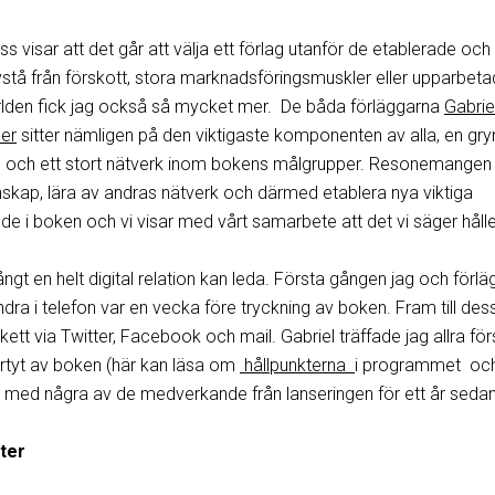
 visar att det går att välja ett förlag utanför de etablerade oc
vstå från förskott, stora marknadsföringsmuskler eller upparbet
ärlden fick jag också så mycket mer. De båda förläggarna
Gabrie
er
sitter nämligen på den viktigaste komponenten av alla, en gr
och ett stort nätverk inom bokens målgrupper. Resonemange
nskap, lära av andras nätverk och därmed etablera nya viktiga
nde i boken och vi visar med vårt samarbete att det vi säger hålle
ångt en helt digital relation kan leda. Första gången jag och förl
dra i telefon var en vecka före tryckning av boken. Fram till de
ett via Twitter, Facebook och mail. Gabriel träffade jag allra för
rtyt av boken (här kan läsa om
hållpunkterna
i programmet oc
med några av de medverkande från lanseringen för ett år sedan
ter