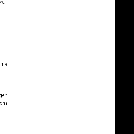
nya
arna
ggen
r om