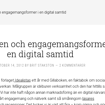
h engagemangsformer i en digital samtid
ken och engagemangsforme
en digital samtid
TOBER 14, 2012
BY
BRIT STAKSTON
2 KOMMENTARER
 förlaget
Idealistas
ett år med Gillaboken, en faktabok om socia
verkan. Målgruppen är idéburen verksamhet och den har hittills så
i har inte haft någon annan marknadsföring än en digital närvar
vårt engagemang och nätverk samt så småningom
läsares
ch
recensioner
. Det tycker vi är värt att fira –
kom gärna och gör