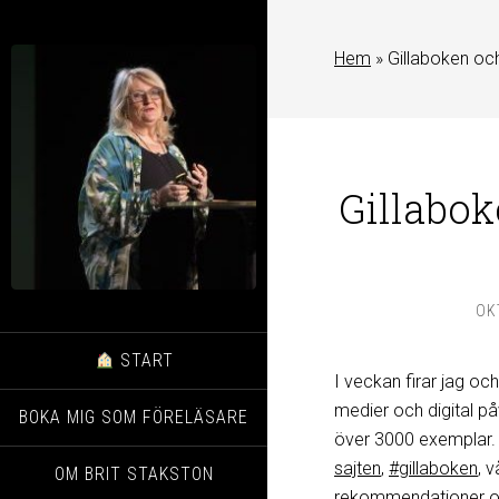
Hem
»
Gillaboken oc
Gillabo
OK
START
I veckan firar jag och
medier och digital på
BOKA MIG SOM FÖRELÄSARE
över 3000 exemplar. V
sajten
,
#gillaboken
, 
OM BRIT STAKSTON
rekommendationer
o