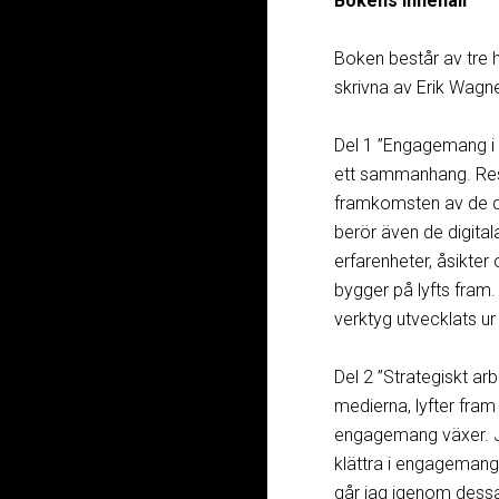
Bokens innehåll
Boken består av tre 
skrivna av Erik Wagn
Del 1 ”Engagemang i e
ett sammanhang. Res
framkomsten av de di
berör även de digital
erfarenheter, åsikte
bygger på lyfts fram. 
verktyg utvecklats ur
Del 2 ”Strategiskt a
medierna, lyfter fram
engagemang växer. Ja
klättra i engagemang
går jag igenom dessa