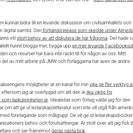
 kunnat bidra till en levande diskussion om civilsamhällets och
en digital samtid. Den
förhandsrelease som skedde under Almeda
fanns ett
stort behov av att diskutera de här frågorna
. Det hade va
allellt hunnit blogga mer, bygga upp
en mer levande Facebooksi
den och resurser har bara inte räckt till för någon av oss. Mitt
 en del av mitt arbete på JMW och förläggarna har även de andra
aliseringens möjligheter är en kanal för min
vilja ge fler verktyg a
n
eftersom jag är övertygad om att den är
lika viktig för
 som läskunnigheten är
. Idealistas som förlag valde jag för den
 om att ge ut ledarskapslitteratur som inte vill utgå från ameri
d företagande som målgrupp. De vill ge ut ledarskapsböcker
isationers behov och förutsättningar. Är stolt över att jag fick b
rfattare och ser framemot
deras nästa bok
.