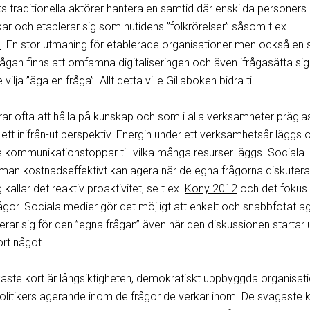
ts traditionella aktörer hantera en samtid där enskilda personers
rkar och etablerar sig som nutidens ”folkrörelser” såsom t.ex.
n
. En stor utmaning för etablerade organisationer men också en 
gan finns att omfamna digitaliseringen och även ifrågasätta sig
 vilja ”äga en fråga”. Allt detta ville Gillaboken bidra till.
ar ofta att hålla på kunskap och som i alla verksamheter prägla
t inifrån-ut perspektiv. Energin under ett verksamhetsår läggs 
e kommunikationstoppar till vilka många resurser läggs. Sociala
 man kostnadseffektivt kan agera när de egna frågorna diskuter
allar det reaktiv proaktivitet, se t.ex.
Kony 2012
och det fokus
ågor. Sociala medier gör det möjligt att enkelt och snabbfotat a
rar sig för den ”egna frågan” även när den diskussionen startar 
ort något.
kaste kort är långsiktigheten, demokratiskt uppbyggda organisat
litikers agerande inom de frågor de verkar inom. De svagaste 