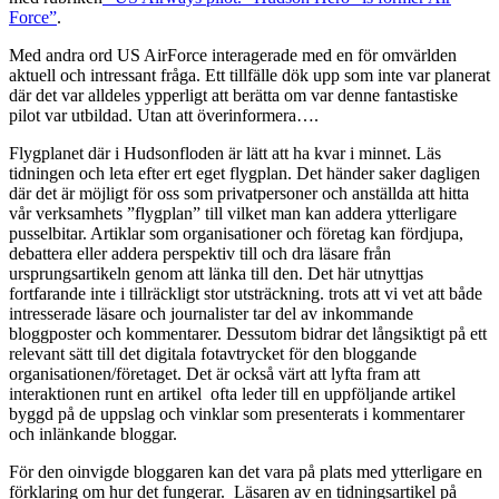
Force”
.
Med andra ord US AirForce interagerade med en för omvärlden
aktuell och intressant fråga. Ett tillfälle dök upp som inte var planerat
där det var alldeles ypperligt att berätta om var denne fantastiske
pilot var utbildad. Utan att överinformera….
Flygplanet där i Hudsonfloden är lätt att ha kvar i minnet. Läs
tidningen och leta efter ert eget flygplan. Det händer saker dagligen
där det är möjligt för oss som privatpersoner och anställda att hitta
vår verksamhets ”flygplan” till vilket man kan addera ytterligare
pusselbitar. Artiklar som organisationer och företag kan fördjupa,
debattera eller addera perspektiv till och dra läsare från
ursprungsartikeln genom att länka till den. Det här utnyttjas
fortfarande inte i tillräckligt stor utsträckning. trots att vi vet att både
intresserade läsare och journalister tar del av inkommande
bloggposter och kommentarer. Dessutom bidrar det långsiktigt på ett
relevant sätt till det digitala fotavtrycket för den bloggande
organisationen/företaget. Det är också värt att lyfta fram att
interaktionen runt en artikel ofta leder till en uppföljande artikel
byggd på de uppslag och vinklar som presenterats i kommentarer
och inlänkande bloggar.
För den oinvigde bloggaren kan det vara på plats med ytterligare en
förklaring om hur det fungerar. Läsaren av en tidningsartikel på