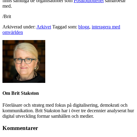
finns samtliga de organisationer som
Postkodlotteriet
samarbetar
med.
/Brit
Arkiverad under:
Arkivet
Taggad som:
blogg
,
interagera med
omvärlden
Om
Brit Stakston
Föreläsare och strateg med fokus på digitalisering, demokrati och
kommunikation. Brit Stakston har i över tre decennier analyserat hur
digital utveckling formar samhällen och medier.
Kommentarer