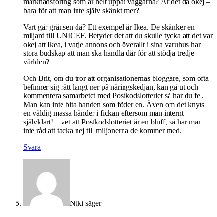
marknadsföring som är helt uppåt väggarna? Är det då okej –
bara för att man inte själv skänkt mer?
Vart går gränsen då? Ett exempel är Ikea. De skänker en
miljard till UNICEF. Betyder det att du skulle tycka att det var
okej att Ikea, i varje annons och överallt i sina varuhus har
stora budskap att man ska handla där för att stödja tredje
världen?
Och Brit, om du tror att organisationernas bloggare, som ofta
befinner sig rätt långt ner på näringskedjan, kan gå ut och
kommentera samarbetet med Postkodslotteriet så har du fel.
Man kan inte bita handen som föder en. Även om det knyts
en väldig massa händer i fickan eftersom man internt –
självklart! – vet att Postkodslotteriet är en bluff, så har man
inte råd att tacka nej till miljonerna de kommer med.
Svara
Niki
säger