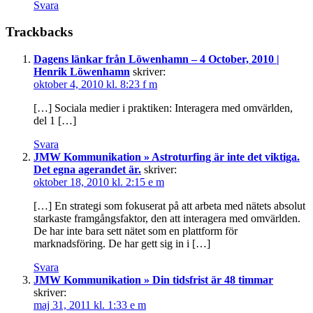
Svara
Trackbacks
Dagens länkar från Löwenhamn – 4 October, 2010 |
Henrik Löwenhamn
skriver:
oktober 4, 2010 kl. 8:23 f m
[…] Sociala medier i praktiken: Interagera med omvärlden,
del 1 […]
Svara
JMW Kommunikation » Astroturfing är inte det viktiga.
Det egna agerandet är.
skriver:
oktober 18, 2010 kl. 2:15 e m
[…] En strategi som fokuserat på att arbeta med nätets absolut
starkaste framgångsfaktor, den att interagera med omvärlden.
De har inte bara sett nätet som en plattform för
marknadsföring. De har gett sig in i […]
Svara
JMW Kommunikation » Din tidsfrist är 48 timmar
skriver:
maj 31, 2011 kl. 1:33 e m