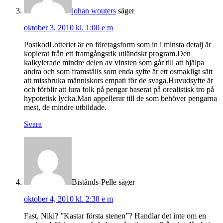
johan wouters
säger
oktober 3, 2010 kl. 1:00 e m
PostkodLotteriet är en företagsform som in i minsta detalj är
kopierat från ett framgångsrik utländskt program.Den
kalkylerade mindre delen av vinsten som går till att hjälpa
andra och som framställs som enda syfte är ett osmakligt sätt
att missbruka människors empati för de svaga.Huvudsyfte är
och förblir att lura folk på pengar baserat på orealistisk tro på
hypotetisk lycka.Man appellerar till de som behöver pengarna
mest, de mindre utbildade.
Svara
Bistånds-Pelle
säger
oktober 4, 2010 kl. 2:38 e m
Fast, Niki? ”Kastar första stenen”? Handlar det inte om en