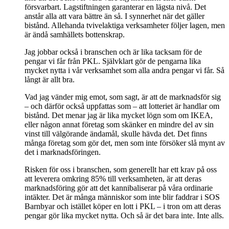
försvarbart. Lagstiftningen garanterar en lägsta nivå. Det
anstår alla att vara bättre än så. I synnerhet när det gäller
bistånd. Allehanda tvivelaktiga verksamheter följer lagen, men
är ändå samhällets bottenskrap.
Jag jobbar också i branschen och är lika tacksam för de
pengar vi får från PKL. Självklart gör de pengarna lika
mycket nytta i vår verksamhet som alla andra pengar vi får. Så
långt är allt bra.
Vad jag vänder mig emot, som sagt, är att de marknadsför sig
– och därför också uppfattas som – att lotteriet är handlar om
bistånd. Det menar jag är lika mycket lögn som om IKEA,
eller någon annat företag som skänker en mindre del av sin
vinst till välgörande ändamål, skulle hävda det. Det finns
många företag som gör det, men som inte försöker slå mynt av
det i marknadsföringen.
Risken för oss i branschen, som generellt har ett krav på oss
att leverera omkring 85% till verksamheten, är att deras
marknadsföring gör att det kannibaliserar på våra ordinarie
intäkter. Det är många människor som inte blir faddrar i SOS
Barnbyar och istället köper en lott i PKL – i tron om att deras
pengar gör lika mycket nytta. Och så är det bara inte. Inte alls.