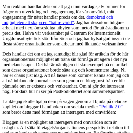
Min reaktion handlar dels om att jag i min vardag själv brinner för
frågor om utveckling och engagemang för vår omvärld, mitt
engagemang för nätet handlar precis om det,
demokrati och
möjligheten att skapa en ”bättre värld”
. Jag har dessutom tidigare
arbetat med t.ex. ömsesidiga utbyten som metod för att åstadkomma
precis det. Halva vår verksamhet på Centrum för Internationellt
Ungdomsutbyte fick stöd från Sida och jag har hyfsat god insyn i de
flesta större organisationer som arbetar med liknande verksamheter.
Dels handlar det om att jag samtidigt blir glad för artikeln för de här
organisationernas möjlighet att träna sin förmåga att agera i det nya
medielandskapet. Det här är nämligen ett skolexempel på en artikel
som dessa organisationer borde sätta sig och kommentera idag. Ni
har er chans just idag. Att nå läsare som kommer känna som jag och
att nå inblandade journalister som genom en bloggpost från er blir
påminda om er existens och verksamhet. Om ni gör det intressant
nog. Förklara hur ni ser på Postkodlotteriet som samarbetspartner.
Tänkte jag skulle hjälpa dem på vägen genom att bjuda på delar av
kapitlet om bloggar i handboken om sociala medier
”Politik 2.0”
som berör detta med förmågan att interagera med omvärlden:
Bloggen är en möjlighet att interagera med omvärlden som är
oslagbar. Att sätta företagets/organisationens perspektiv i relation till
vad som berör och engagerar människor just nu. En förmåga att sätta