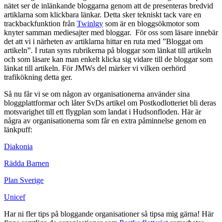
nätet ser de inlänkande bloggarna genom att de presenteras bredvid
artiklarna som klickbara länkar. Detta sker tekniskt tack vare en
trackbackfunktion från
Twinlgy
som är en bloggsökmotor som
knyter samman mediesajter med bloggar. För oss som läsare innebär
det att vi i närheten av artiklarna hittar en ruta med ”Bloggat om
artikeln”. I rutan syns rubrikerna på bloggar som länkat till artikeln
och som läsare kan man enkelt klicka sig vidare till de bloggar som
länkat till artikeln. För JMWs del märker vi vilken oerhörd
trafikökning detta ger.
Så nu får vi se om någon av organisationerna använder sina
bloggplattformar och låter SvDs artikel om Postkodlotteriet bli deras
motsvarighet till ett flygplan som landat i Hudsonfloden. Här är
några av organisationerna som får en extra påminnelse genom en
länkpuff:
Diakonia
Rädda Barnen
Plan Sverige
Unicef
Har ni fler tips på bloggande organisationer så tipsa mig gärna! Här