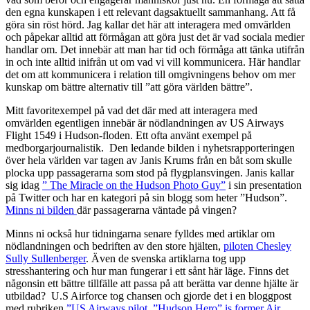
den egna kunskapen i ett relevant dagsaktuellt sammanhang. Att få
göra sin röst hörd. Jag kallar det här att interagera med omvärlden
och påpekar alltid att förmågan att göra just det är vad sociala medier
handlar om. Det innebär att man har tid och förmåga att tänka utifrån
in och inte alltid inifrån ut om vad vi vill kommunicera. Här handlar
det om att kommunicera i relation till omgivningens behov om mer
kunskap om bättre alternativ till ”att göra världen bättre”.
Mitt favoritexempel på vad det där med att interagera med
omvärlden egentligen innebär är nödlandningen av US Airways
Flight 1549 i Hudson-floden. Ett ofta använt exempel på
medborgarjournalistik. Den ledande bilden i nyhetsrapporteringen
över hela världen var tagen av Janis Krums från en båt som skulle
plocka upp passagerarna som stod på flygplansvingen. Janis kallar
sig idag
” The Miracle on the Hudson Photo Guy”
i sin presentation
på Twitter och har en kategori på sin blogg som heter ”Hudson”.
Minns ni bilden
där passagerarna väntade på vingen?
Minns ni också hur tidningarna senare fylldes med artiklar om
nödlandningen och bedriften av den store hjälten,
piloten Chesley
Sully Sullenberger
. Även de svenska artiklarna tog upp
stresshantering och hur man fungerar i ett sånt här läge. Finns det
någonsin ett bättre tillfälle att passa på att berätta var denne hjälte är
utbildad? U.S Airforce tog chansen och gjorde det i en bloggpost
med rubriken
”US Airways pilot. ”Hudson Hero” is former Air