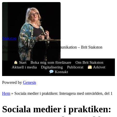
Stakston
Digitalisering, demokrati och kommunikation – Brit Stakston
analyserar vår tid.
Start
Boka mig som föreläsare
Om Brit Stakston
Aktuell i media
Digitalisering
Publicerat
Arkivet
Kontakt
Powered by
Genesis
Hem
»
Sociala medier i praktiken: Interagera med omvärlden, del 1
Sociala medier i praktiken: