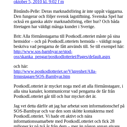
oktober 5, 2010 kl. 9:02 f m
Bistånds-Pelle: Deras marknadsföring är inte uppåt väggarna.
Den fungerar och följer svensk lagstiftning. Svenska Spel har
också en ganska aktiv marknadsföring, eller hur? Och båda
företagen har väldigt många kunder i Sverige.
Brit: Alla förmånstagarna till PostkodLotteriet måste på sina
hemsidor – och på PostkodLotteriets hemsida – väldigt noga
beskriva vad pengarna de fått används till. Se till exempel här:
http://www.sos-barnbyar.se/stod-
oss/skanka_pengar/postkodlotteriet/Pages/default.aspx
och här:
http://www.postkodlotteriet.se/Vlgrenhet/Alla-
frmnstagare/SOS-Barnbyar.htm
PostkodLotteriet är mycket noga med att alla förmånstagare, i
alla sina kanaler, kommunicerar vad pengarna de får från
PostkodLotteriet går till och hur mycket det är.
Jag vet detta därför att jag har arbetat som informationschef på
SOS-Barnbyar och var den som skötte kontakterna med
PostkodLotteriet. Vi hade ett aktivt och nära
informationssamarbete med PostkodLotteriet och fick 28
miljoner kr på två år från dem – mer än någon annan givare.