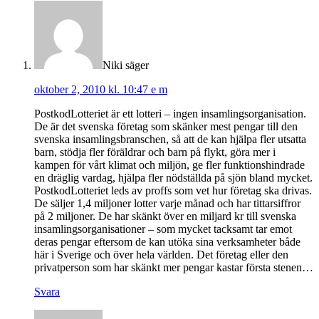
Niki
säger
oktober 2, 2010 kl. 10:47 e m
PostkodLotteriet är ett lotteri – ingen insamlingsorganisation.
De är det svenska företag som skänker mest pengar till den
svenska insamlingsbranschen, så att de kan hjälpa fler utsatta
barn, stödja fler föräldrar och barn på flykt, göra mer i
kampen för vårt klimat och miljön, ge fler funktionshindrade
en dräglig vardag, hjälpa fler nödställda på sjön bland mycket.
PostkodLotteriet leds av proffs som vet hur företag ska drivas.
De säljer 1,4 miljoner lotter varje månad och har tittarsiffror
på 2 miljoner. De har skänkt över en miljard kr till svenska
insamlingsorganisationer – som mycket tacksamt tar emot
deras pengar eftersom de kan utöka sina verksamheter både
här i Sverige och över hela världen. Det företag eller den
privatperson som har skänkt mer pengar kastar första stenen…
Svara