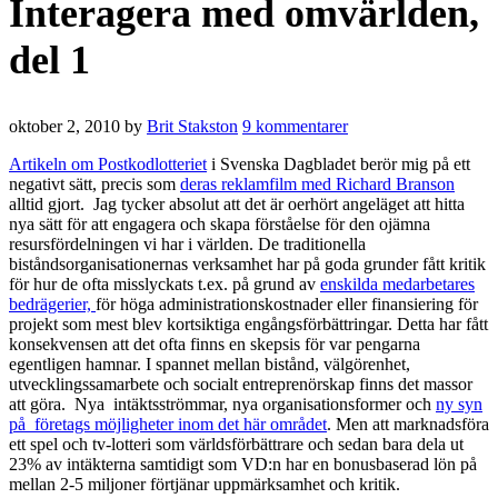
Interagera med omvärlden,
del 1
oktober 2, 2010
by
Brit Stakston
9 kommentarer
Artikeln om Postkodlotteriet
i Svenska Dagbladet berör mig på ett
negativt sätt, precis som
deras reklamfilm med Richard Branson
alltid gjort. Jag tycker absolut att det är oerhört angeläget att hitta
nya sätt för att engagera och skapa förståelse för den ojämna
resursfördelningen vi har i världen. De traditionella
biståndsorganisationernas verksamhet har på goda grunder fått kritik
för hur de ofta misslyckats t.ex. på grund av
enskilda medarbetares
bedrägerier,
för höga administrationskostnader eller finansiering för
projekt som mest blev kortsiktiga engångsförbättringar. Detta har fått
konsekvensen att det ofta finns en skepsis för var pengarna
egentligen hamnar. I spannet mellan bistånd, välgörenhet,
utvecklingssamarbete och socialt entreprenörskap finns det massor
att göra. Nya intäktsströmmar, nya organisationsformer och
ny syn
på företags möjligheter inom det här området
. Men att marknadsföra
ett spel och tv-lotteri som världsförbättrare och sedan bara dela ut
23% av intäkterna samtidigt som VD:n har en bonusbaserad lön på
mellan 2-5 miljoner förtjänar uppmärksamhet och kritik.