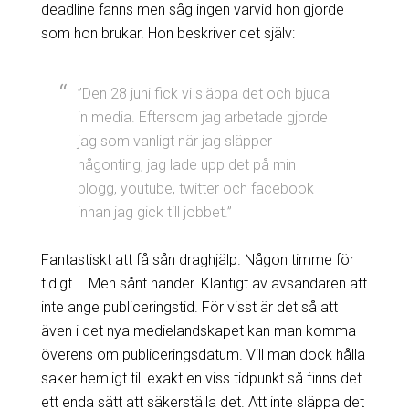
deadline fanns men såg ingen varvid hon gjorde
som hon brukar. Hon beskriver det själv:
”Den 28 juni fick vi släppa det och bjuda
in media. Eftersom jag arbetade gjorde
jag som vanligt när jag släpper
någonting, jag lade upp det på min
blogg, youtube, twitter och facebook
innan jag gick till jobbet.”
Fantastiskt att få sån draghjälp. Någon timme för
tidigt…. Men sånt händer. Klantigt av avsändaren att
inte ange publiceringstid. För visst är det så att
även i det nya medielandskapet kan man komma
överens om publiceringsdatum. Vill man dock hålla
saker hemligt till exakt en viss tidpunkt så finns det
ett enda sätt att säkerställa det. Att inte släppa det