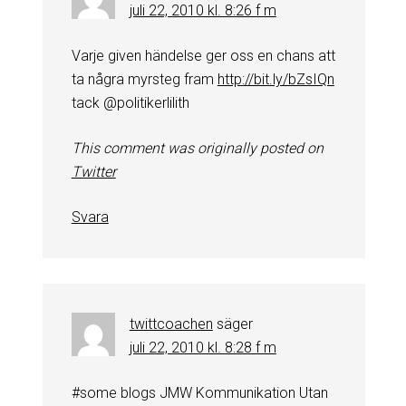
juli 22, 2010 kl. 8:26 f m
Varje given händelse ger oss en chans att
ta några myrsteg fram
http://bit.ly/bZsIQn
tack @politikerlilith
This comment was originally posted on
Twitter
Svara
twittcoachen
säger
juli 22, 2010 kl. 8:28 f m
#some blogs JMW Kommunikation Utan