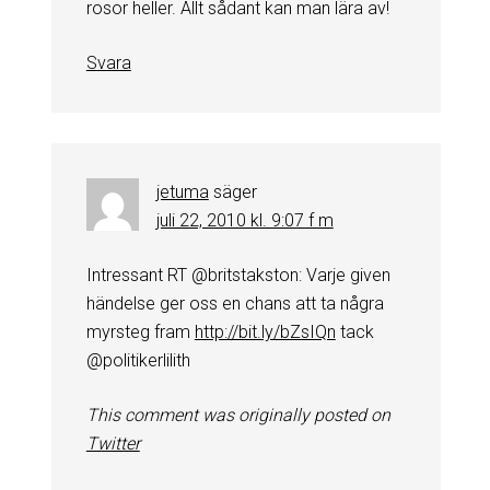
rosor heller. Allt sådant kan man lära av!
Svara
jetuma
säger
juli 22, 2010 kl. 9:07 f m
Intressant RT @britstakston: Varje given
händelse ger oss en chans att ta några
myrsteg fram
http://bit.ly/bZsIQn
tack
@politikerlilith
This comment was originally posted on
Twitter