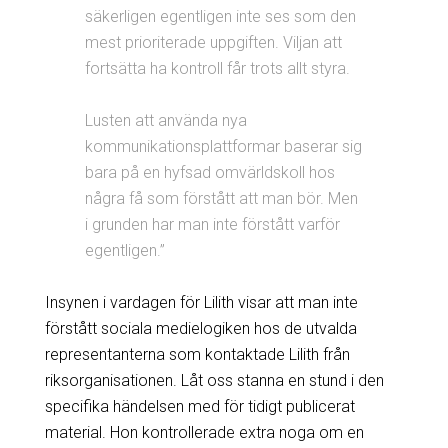
säkerligen egentligen inte ses som den
mest prioriterade uppgiften. Viljan att
fortsätta ha kontroll får trots allt styra.
Lusten att använda nya
kommunikationsplattformar baserar sig
bara på en hyfsad omvärldskoll hos
några få som förstått att man bör. Men
i grunden har man inte förstått varför
egentligen.”
Insynen i vardagen för Lilith visar att man inte
förstått sociala medielogiken hos de utvalda
representanterna som kontaktade Lilith från
riksorganisationen. Låt oss stanna en stund i den
specifika händelsen med för tidigt publicerat
material. Hon kontrollerade extra noga om en