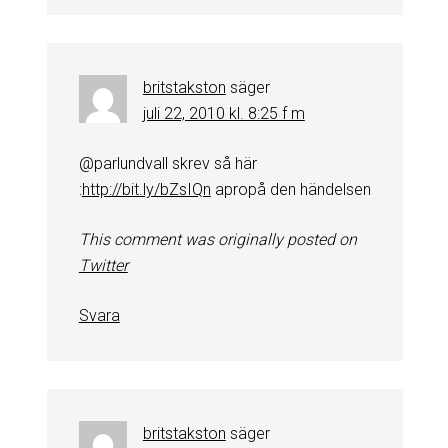
britstakston
säger
juli 22, 2010 kl. 8:25 f m
@parlundvall skrev så här
:
http://bit.ly/bZsIQn
apropå den händelsen
This comment was originally posted on
Twitter
Svara
britstakston
säger