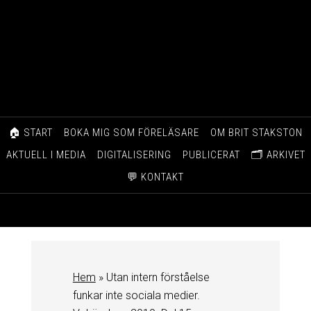
🏠 START
BOKA MIG SOM FÖRELÄSARE
OM BRIT STAKSTON
AKTUELL I MEDIA
DIGITALISERING
PUBLICERAT
🗂️ ARKIVET
💬 KONTAKT
Hem
»
Utan intern förståelse
funkar inte sociala medier.