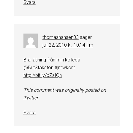
Svara
thomashansen83
säger
juli 22, 2010 kl. 10:14 f m
Bra läsning från min kollega
@BritStakston #jmwkom
http://bit.ly/bZsIQn
This comment was originally posted on
Twitter
Svara