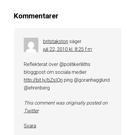
Kommentarer
britstakston
säger
juli 22, 2010 kl. 8:25 f m
Reflekterat över @politikerliliths
bloggpost om sociala medier
http://bit.ly/bZsIQn
ping @goranhagglund
@ehrenberg
This comment was originally posted on
Twitter
Svara