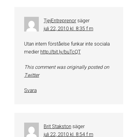
TjejEntreprenor
säger
juli 22, 2010 kl. 8:35 f m
Utan intern förståelse funkar inte sociala
medier
http://bit.ly/buTcQT
This comment was originally posted on
Twitter
Svara
Brit Stakston
säger
juli 22, 2010 kl. 8:54 f m