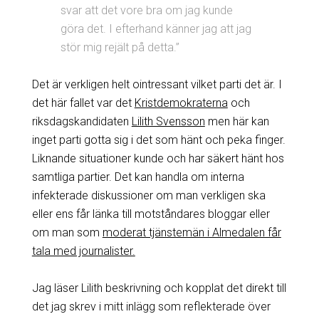
svar att det vore bra om jag kunde
göra det. I efterhand känner jag att jag
stör mig rejält på detta.”
Det är verkligen helt ointressant vilket parti det är. I
det här fallet var det
Kristdemokraterna
och
riksdagskandidaten
Lilith Svensson
men här kan
inget parti gotta sig i det som hänt och peka finger.
Liknande situationer kunde och har säkert hänt hos
samtliga partier. Det kan handla om interna
infekterade diskussioner om man verkligen ska
eller ens får länka till motståndares bloggar eller
om man som
moderat tjänstemän i Almedalen får
tala med journalister.
Jag läser Lilith beskrivning och kopplat det direkt till
det jag skrev i mitt inlägg som reflekterade över