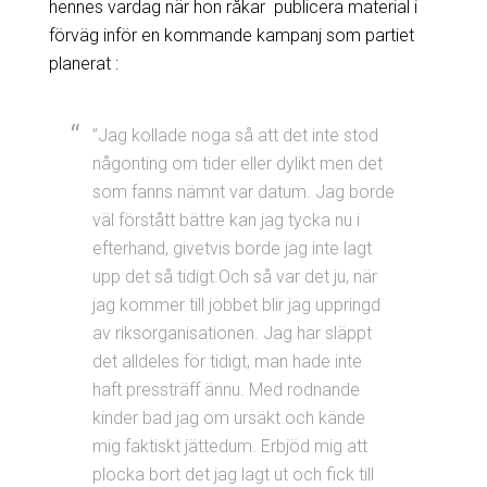
hennes vardag när hon råkar publicera material i
förväg inför en kommande kampanj som partiet
planerat :
”Jag kollade noga så att det inte stod
någonting om tider eller dylikt men det
som fanns nämnt var datum. Jag borde
väl förstått bättre kan jag tycka nu i
efterhand, givetvis borde jag inte lagt
upp det så tidigt.Och så var det ju, när
jag kommer till jobbet blir jag uppringd
av riksorganisationen. Jag har släppt
det alldeles för tidigt, man hade inte
haft pressträff ännu. Med rodnande
kinder bad jag om ursäkt och kände
mig faktiskt jättedum. Erbjöd mig att
plocka bort det jag lagt ut och fick till