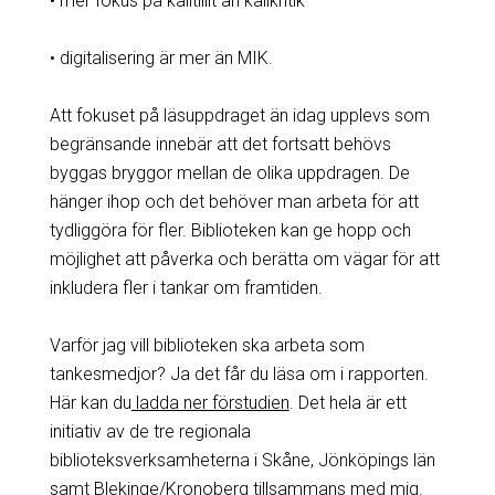
• mer fokus på källtillit än källkritik
• digitalisering är mer än MIK.
Att fokuset på läsuppdraget än idag upplevs som
begränsande innebär att det fortsatt behövs
byggas bryggor mellan de olika uppdragen. De
hänger ihop och det behöver man arbeta för att
tydliggöra för fler. Biblioteken kan ge hopp och
möjlighet att påverka och berätta om vägar för att
inkludera fler i tankar om framtiden.
Varför jag vill biblioteken ska arbeta som
tankesmedjor? Ja det får du läsa om i rapporten.
Här kan du
ladda ner förstudien
. Det hela är ett
initiativ av de tre regionala
biblioteksverksamheterna i Skåne, Jönköpings län
samt Blekinge/Kronoberg tillsammans med mig.