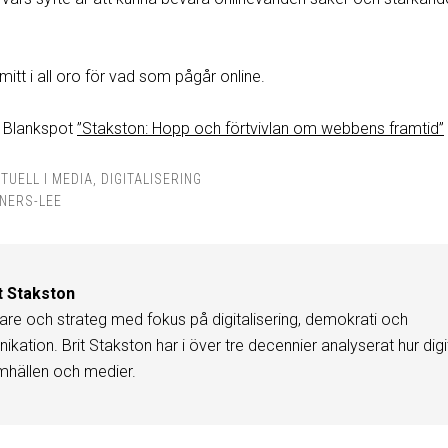
 mitt i all oro för vad som pågår online.
s Blankspot
”Stakston: Hopp och förtvivlan om webbens framtid”
TUELL I MEDIA
,
DIGITALISERING
RNERS-LEE
t Stakston
are och strateg med fokus på digitalisering, demokrati och
kation. Brit Stakston har i över tre decennier analyserat hur digi
mhällen och medier.