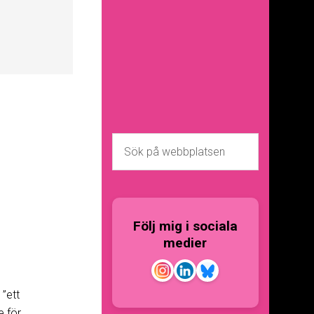
Följ mig i sociala
medier
”ett
e för