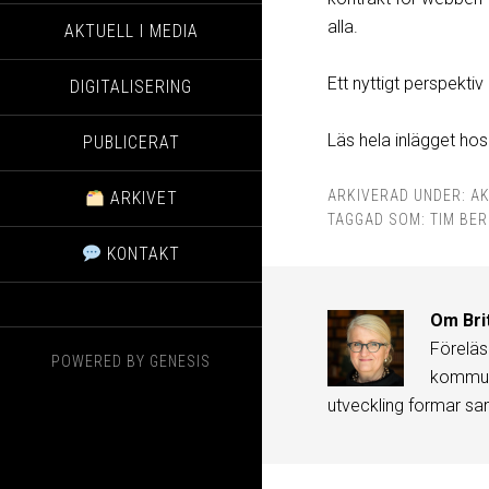
alla.
AKTUELL I MEDIA
Ett nyttigt perspektiv
DIGITALISERING
Läs hela inlägget ho
PUBLICERAT
ARKIVERAD UNDER:
AK
ARKIVET
TAGGAD SOM:
TIM BE
KONTAKT
Om
Bri
Föreläs
POWERED BY
GENESIS
kommuni
utveckling formar sa