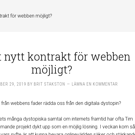
ntrakt för webben möjligt?
t nytt kontrakt för webben
möjligt?
BER 29, 2019
BY
BRIT STAKSTON
LÄMNA EN KOMMENTAR
et från webbens fader rädda oss från den digitala dystopin?
ets många dystopiska samtal om internets framtid har ofta Tim
ande projekt dykt upp som en möjlig lösning. I veckan kom så 
vars syfte är att kunna bevara onlinevärlden säker och stärkand