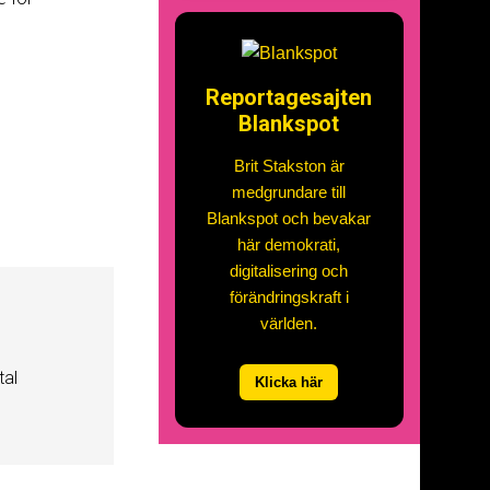
Reportagesajten
Blankspot
Brit Stakston är
medgrundare till
Blankspot och bevakar
här demokrati,
digitalisering och
förändringskraft i
världen.
tal
Klicka här