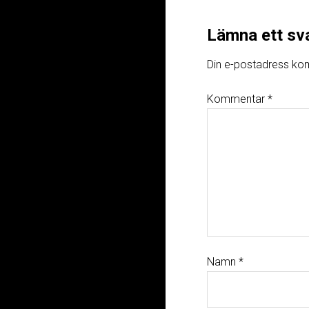
Lämna ett sv
Din e-postadress kom
Kommentar
*
Namn
*