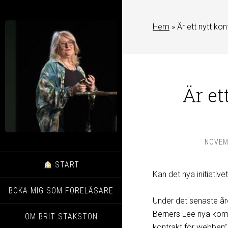
Hem
»
Är ett nytt ko
Är et
NOVEM
START
Kan det nya initiativ
BOKA MIG SOM FÖRELÄSARE
Under det senaste år
Berners Lee nya komm
OM BRIT STAKSTON
kontrakt för webben” 