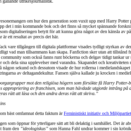
 gällande utrikesjournalistik.
n resonemangen om hur den generation som vuxit upp med Harry Potter 
upp det i min kommande bok och det finns så mycket spännande forsknin
 som digitaliseringen betytt för att kunna göra något av den känsla av p
är ett resultat av precis det här.
 vare tillgången till digitala plattformar visades tydligt styrkan av de
 tydligt vad man tillsammans kan skapa. Fanfiction sker utan att tillstån
 community som också fanns runt böckerna och delgav tidigt tankar ur s
r och dela sina upplevelser med varandra. Skapandet och kreativiteten 
 på någon sekund och dessutom visade de hur rollerna i medielandskapet
ttringarna av deltagandekultur. Fansen själva kallade ju krocken i medie
rgargrupper mot den religiösa högern som försökte få Harry Potter-böc
s appropriering av franchisen, som man hävdade utgjorde intrång på d
eras rätt att läsa och den andra deras rätt att skriva.”
ins
e som bäst omfamnat detta faktum är
Feministiskt initiativ och Miljöpartiet
ngen som öppnar för ytterligare sätt att bli delaktig i samhället. Det är ab
lat fram den
”ideologiskus”
som Hanna Fahl undrar kommer i sin krönika. 