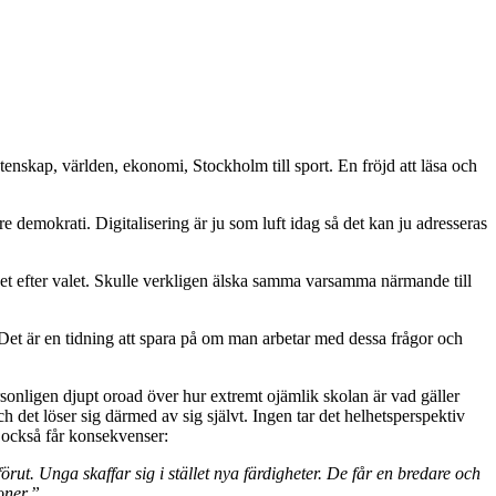
tenskap, världen, ekonomi, Stockholm till sport. En fröjd att läsa och
demokrati. Digitalisering är ju som luft idag så det kan ju adresseras
 det efter valet. Skulle verkligen älska samma varsamma närmande till
. Det är en tidning att spara på om man arbetar med dessa frågor och
onligen djupt oroad över hur extremt ojämlik skolan är vad gäller
h det löser sig därmed av sig självt. Ingen tar det helhetsperspektiv
m också får konsekvenser:
ut. Unga skaffar sig i stället nya färdigheter. De får en bredare och
oner.”