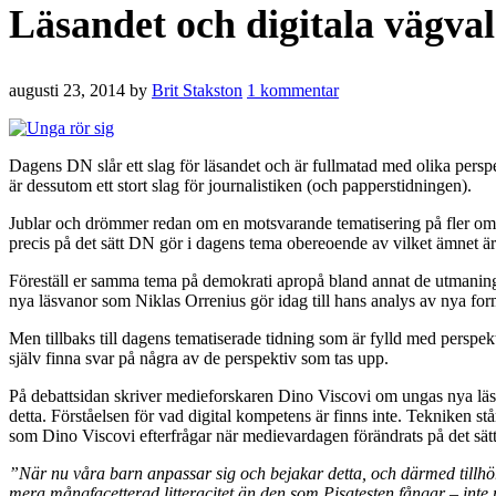
Läsandet och digitala vägval
augusti 23, 2014
by
Brit Stakston
1 kommentar
Dagens DN slår ett slag för läsandet och är fullmatad med olika perspek
är dessutom ett stort slag för journalistiken (och papperstidningen).
Jublar och drömmer redan om en motsvarande tematisering på fler områd
precis på det sätt DN gör i dagens tema obereoende av vilket ämnet är.
Föreställ er samma tema på demokrati apropå bland annat de utmani
nya läsvanor som Niklas Orrenius gör idag till hans analys av nya f
Men tillbaks till dagens tematiserade tidning som är fylld med perspek
själv finna svar på några av de perspektiv som tas upp.
På debattsidan skriver medieforskaren Dino Viscovi om ungas nya läsv
detta. Förståelsen för vad digital kompetens är finns inte. Tekniken st
som Dino Viscovi efterfrågar när medievardagen förändrats på det sätt 
”När nu våra barn anpassar sig och bejakar detta, och därmed tillhör 
mera mångfacetterad litteracitet än den som Pisatesten fångar – inte m