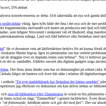
Viscovi, DN-debatt
analysera konsekvenserna av detta. Och säkerställa att nya och gamla lä
a språkvärldar
viktig. Igen lyfts både det fina i det nya och de mer prob
det fragmentariska skrivandet och lusten att producera mer ljud och bild i
 tanke, som tidigare försvunnit i småpratet vid ett fikabord, idag manifes
ionskanalerna många. Ljud och bild behöver ofta förstärkas med skrive
tid
” får vi dessutom veta att läsförståelsen behövs för att kunna förstå a
äger forskaren Martin Ingvar. Igen en påminnelse om hur oerhört problemat
vad de drägglar över en läsplatta redan som bebisar”. Nej vi behöver gam
bli en del av samhället. Alldeles oavsett alla digitala gadgets unga använ
ckling
. Det finns ännu länder som har en läskunnighet på enbart cirka 30
bala frågor att hantera och även här sätta i relation till digitaliseringe
 i artikeln
”Ett nytt stadsbibliotek har förändrat det fattiga området”
påmi
kompetensen jag efterlyser en diskussion om kan delvis stöttas av bibliote
a och
rusa till biblioteken efter Zlatanboken
är också en bra påminnelse om
Där fanns också en slags ”Zlataneffekt” i genren fackböcker. Även der
sa
”ett främmande, hårdkokt ämne och gör det med fart”
. Det var absol