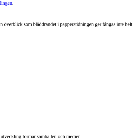
klingen
.
en överblick som bläddrandet i papperstidningen ger fångas inte helt
l utveckling formar samhällen och medier.