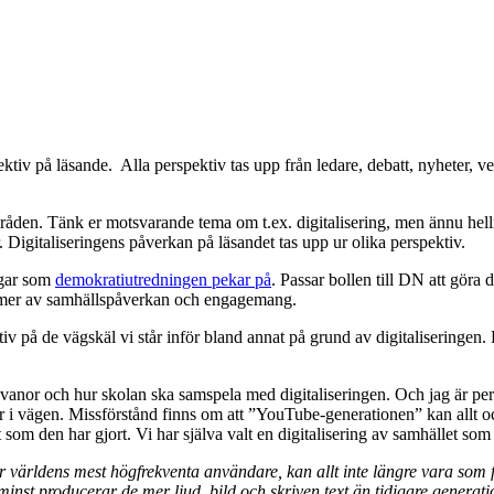
tiv på läsande. Alla perspektiv tas upp från ledare, debatt, nyheter, ve
en. Tänk er motsvarande tema om t.ex. digitalisering, men ännu hellre 
 Digitaliseringens påverkan på läsandet tas upp ur olika perspektiv.
ngar som
demokratiutredningen pekar på
. Passar bollen till DN att göra
ormer av samhällspåverkan och engagemang.
tiv på de vägskäl vi står inför bland annat på grund av digitaliseringen
anor och hur skolan ska samspela med digitaliseringen. Och jag är pers
år i vägen. Missförstånd finns om att ”YouTube-generationen” kan allt oc
som den har gjort. Vi har själva valt en digitalisering av samhället so
världens mest högfrekventa användare, kan allt inte längre vara som för
inst producerar de mer ljud, bild och skriven text än tidigare generati