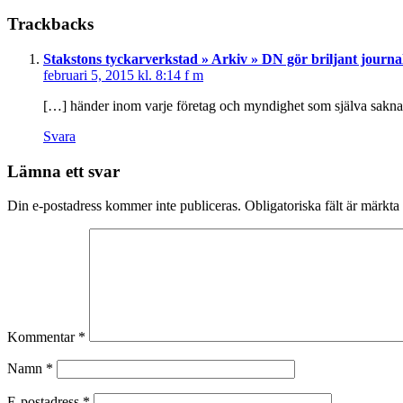
Trackbacks
Stakstons tyckarverkstad » Arkiv » DN gör briljant journal
februari 5, 2015 kl. 8:14 f m
[…] händer inom varje företag och myndighet som själva saknar 
Svara
Lämna ett svar
Din e-postadress kommer inte publiceras.
Obligatoriska fält är märkta
Kommentar
*
Namn
*
E-postadress
*