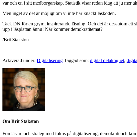
var och en i sitt medborgarskap. Statistik visar redan idag att ju mer a
Men inget av det är möjligt om vi inte har knäckt läskoden.
Tack DN för en grymt inspirerande läsning. Och det är dessutom ett sl
upp i läsplattan ännu! När kommer demokratitemat?
/Brit Stakston
Arkiverad under:
Digitalisering
Taggad som:
digital delaktighet
,
digit
Om
Brit Stakston
Föreläsare och strateg med fokus på digitalisering, demokrati och kom