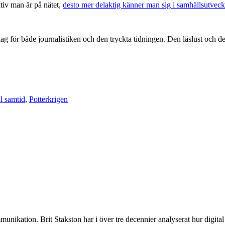
ktiv man är på nätet,
desto mer delaktig känner man sig i samhällsutvec
ag för både journalistiken och den tryckta tidningen. Den läslust och d
al samtid
,
Potterkrigen
munikation. Brit Stakston har i över tre decennier analyserat hur digita