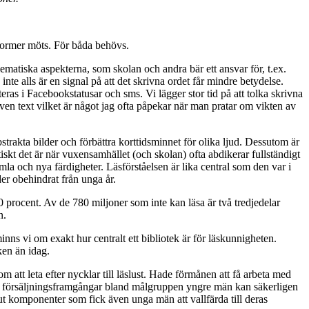
sformer möts. För båda behövs.
lematiska aspekterna, som skolan och andra bär ett ansvar för, t.ex.
nte alls är en signal på att det skrivna ordet får mindre betydelse.
teras i Facebookstatusar och sms. Vi lägger stor tid på att tolka skrivna
n text vilket är något jag ofta påpekar när man pratar om vikten av
bstrakta bilder och förbättra korttidsminnet för olika ljud. Dessutom är
iskt det är när vuxensamhället (och skolan) ofta abdikerar fullständigt
la och nya färdigheter. Läsförståelsen är lika central som den var i
der obehindrat från unga år.
 procent. Av de 780 miljoner som inte kan läsa är två tredjedelar
n.
nns vi om exakt hur centralt ett bibliotek är för läskunnigheten.
ken än idag.
 att leta efter nycklar till läslust. Hade förmånen att få arbeta med
as försäljningsframgångar bland målgruppen yngre män kan säkerligen
ut komponenter som fick även unga män att vallfärda till deras