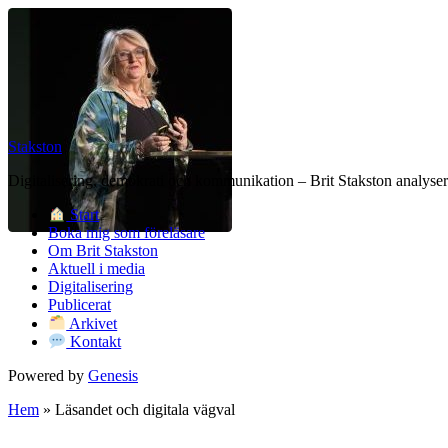
Stakston
Digitalisering, demokrati och kommunikation – Brit Stakston analysera
Start
Boka mig som föreläsare
Om Brit Stakston
Aktuell i media
Digitalisering
Publicerat
Arkivet
Kontakt
Powered by
Genesis
Hem
»
Läsandet och digitala vägval