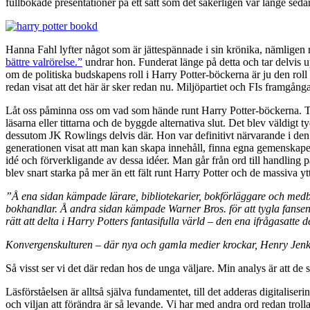
fullbokade presentationer på ett sätt som det säkerligen var länge sedan
Hanna Fahl lyfter något som är jättespännade i sin krönika, nämlige
bättre valrörelse.”
undrar hon. Funderat länge på detta och tar delvis 
om de politiska budskapens roll i Harry Potter-böckerna är ju den roll
redan visat att det här är sker redan nu. Miljöpartiet och FIs framgångar 
Låt oss påminna oss om vad som hände runt Harry Potter-böckerna. Tack
läsarna eller tittarna och de byggde alternativa slut. Det blev väldigt
dessutom JK Rowlings delvis där. Hon var definitivt närvarande i den
generationen visat att man kan skapa innehåll, finna egna gemenskape
idé och förverkligande av dessa idéer. Man går från ord till handling
blev snart starka på mer än ett fält runt Harry Potter och de massiva y
”Å ena sidan kämpade lärare, bibliotekarier, bokförläggare och medbo
bokhandlar. Å andra sidan kämpade Warner Bros. för att tygla fansen
rätt att delta i Harry Potters fantasifulla värld – den ena ifrågasatte d
Konvergenskulturen – där nya och gamla medier krockar, Henry Jenk
Så visst ser vi det där redan hos de unga väljare. Min analys är att d
Läsförståelsen är alltså själva fundamentet, till det adderas digitaliseri
och viljan att förändra är så levande. Vi har med andra ord redan trol