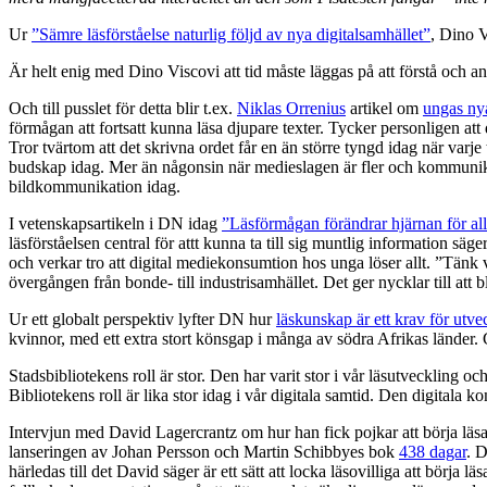
Ur
”Sämre läsförståelse naturlig följd av nya digitalsamhället”
, Dino 
Är helt enig med Dino Viscovi att tid måste läggas på att förstå och 
Och till pusslet för detta blir t.ex.
Niklas Orrenius
artikel om
ungas ny
förmågan att fortsatt kunna läsa djupare texter. Tycker personligen att 
Tror tvärtom att det skrivna ordet får en än större tyngd idag när varje
budskap idag. Mer än någonsin när medieslagen är fler och kommunikat
bildkommunikation idag.
I vetenskapsartikeln i DN idag
”Läsförmågan förändrar hjärnan för all
läsförståelsen central för attt kunna ta till sig muntlig information s
och verkar tro att digital mediekonsumtion hos unga löser allt. ”Tänk 
övergången från bonde- till industrisamhället. Det ger nycklar till att 
Ur ett globalt perspektiv lyfter DN hur
läskunskap är ett krav för utve
kvinnor, med ett extra stort könsgap i många av södra Afrikas länder. Glo
Stadsbibliotekens roll är stor. Den har varit stor i vår läsutveckling och
Bibliotekens roll är lika stor idag i vår digitala samtid. Den digitala 
Intervjun med David Lagercrantz om hur han fick pojkar att börja läs
lanseringen av Johan Persson och Martin Schibbyes bok
438 dagar
. 
härledas till det David säger är ett sätt att locka läsovilliga att börja lä