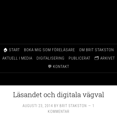
🏠 START
BOKA MIG SOM FÖRELÄSARE
OM BRIT STAKSTON
AKTUELL I MEDIA
DIGITALISERING
PUBLICERAT
🗂️ ARKIVET
💬 KONTAKT
Läsandet och digitala vägval
AUGUSTI 23, 2014
BY
BRIT STAKSTON
1
KOMMENTAR