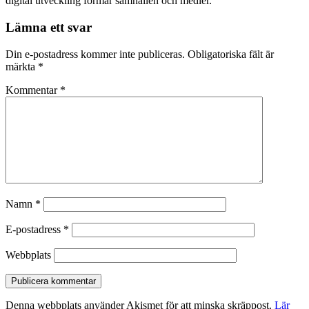
digital utveckling formar samhällen och medier.
Lämna ett svar
Din e-postadress kommer inte publiceras.
Obligatoriska fält är
märkta
*
Kommentar
*
Namn
*
E-postadress
*
Webbplats
Denna webbplats använder Akismet för att minska skräppost.
Lär