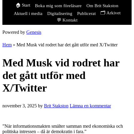
🏠 Start
Boka mig som föreläsare
Om Brit Stakston
🗂️ Arkivet
Aktuell i media
Digitalisering
Publicerat
💬 Kontakt
Powered by
Genesis
Hem
»
Med Musk vid rodret har det gått utför med X/Twitter
Med Musk vid rodret har
det gått utför med
X/Twitter
november 3, 2025
by
Brit Stakston
Lämna en kommentar
”När informationsmakten smälter samman med ekonomiska och
politiska intressen – då är demokratin i fara.”