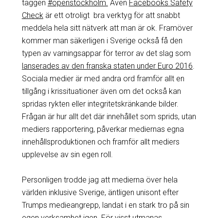
taggen
#openstockholm.
Även
Facebooks Safety
Check
är ett otroligt bra verktyg för att snabbt
meddela hela sitt nätverk att man är ok. Framöver
kommer man säkerligen i Sverige också få den
typen av varningsappar för terror av det slag som
lanserades av den franska staten under Euro 2016
.
Sociala medier är med andra ord framför allt en
tillgång i krissituationer även om det också kan
spridas rykten eller integritetskränkande bilder.
Frågan är hur allt det där innehållet som sprids, utan
mediers rapportering, påverkar mediernas egna
innehållsproduktionen och framför allt mediers
upplevelse av sin egen roll.
Personligen trodde jag att medierna över hela
världen inklusive Sverige, äntligen unisont efter
Trumps medieangrepp, landat i en stark tro på sin
egen verksamhet igen. För visst utmanas