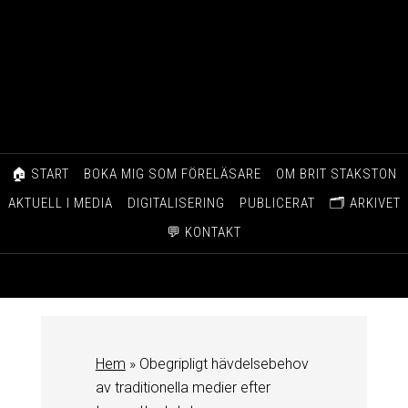
🏠 START
BOKA MIG SOM FÖRELÄSARE
OM BRIT STAKSTON
AKTUELL I MEDIA
DIGITALISERING
PUBLICERAT
🗂️ ARKIVET
💬 KONTAKT
Hem
»
Obegripligt hävdelsebehov
av traditionella medier efter