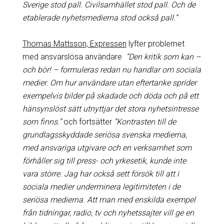
Sverige stod pall. Civilsamhället stod pall. Och de
etablerade nyhetsmedierna stod också pall.”
Thomas Mattsson, Expressen
lyfter problemet
med ansvarslösa användare
”Den kritik som kan –
och bör! – formuleras redan nu handlar om sociala
medier. Om hur användare utan eftertanke sprider
exempelvis bilder på skadade och döda och på ett
hänsynslöst sätt utnyttjar det stora nyhetsintresse
som finns.”
och fortsätter
”Kontrasten till de
grundlagsskyddade seriösa svenska medierna,
med ansvariga utgivare och en verksamhet som
förhåller sig till press- och yrkesetik, kunde inte
vara större. Jag har också sett försök till att i
sociala medier underminera legitimiteten i de
seriösa medierna. Att man med enskilda exempel
från tidningar, radio, tv och nyhetssajter vill ge en