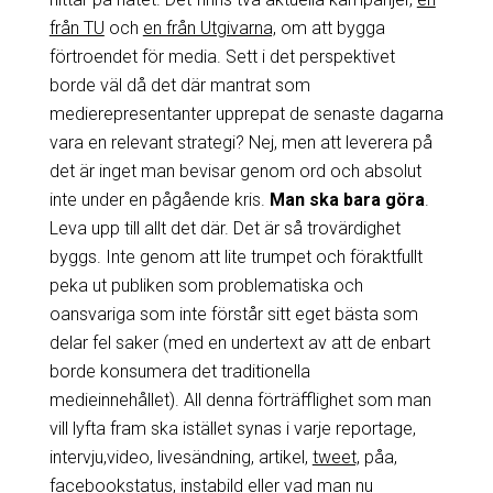
från TU
och
en från Utgivarna,
om att bygga
förtroendet för media. Sett i det perspektivet
borde väl då det där mantrat som
medierepresentanter upprepat de senaste dagarna
vara en relevant strategi? Nej, men att leverera på
det är inget man bevisar genom ord och absolut
inte under en pågående kris.
Man ska bara göra
.
Leva upp till allt det där. Det är så trovärdighet
byggs. Inte genom att lite trumpet och föraktfullt
peka ut publiken som problematiska och
oansvariga som inte förstår sitt eget bästa som
delar fel saker (med en undertext av att de enbart
borde konsumera det traditionella
medieinnehållet). All denna förträfflighet som man
vill lyfta fram ska istället synas i varje reportage,
intervju,video, livesändning, artikel,
tweet,
påa,
facebookstatus, instabild eller vad man nu