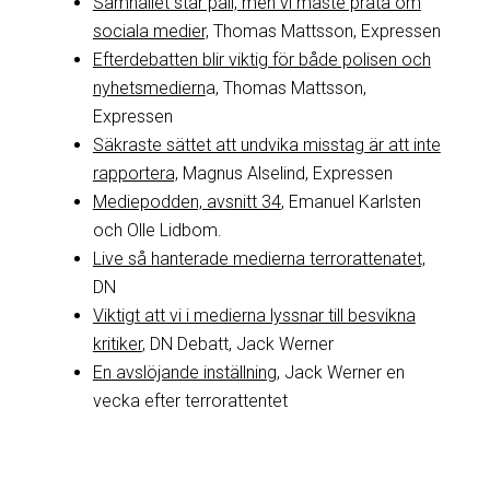
Samhället står pall, men vi måste prata om
sociala medier,
Thomas Mattsson, Expressen
Efterdebatten blir viktig för både polisen och
nyhetsmediern
a, Thomas Mattsson,
Expressen
Säkraste sättet att undvika misstag är att inte
rapportera,
Magnus Alselind, Expressen
Mediepodden, avsnitt 34
, Emanuel Karlsten
och Olle Lidbom.
Live så hanterade medierna terrorattenatet,
DN
Viktigt att vi i medierna lyssnar till besvikna
kritiker
, DN Debatt, Jack Werner
En avslöjande inställning,
Jack Werner en
vecka efter terrorattentet