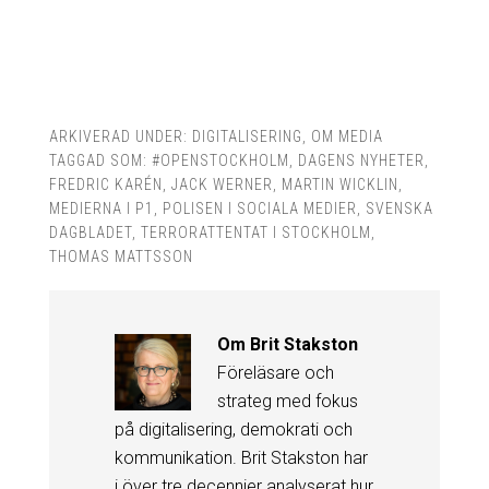
ARKIVERAD UNDER:
DIGITALISERING
,
OM MEDIA
TAGGAD SOM:
#OPENSTOCKHOLM
,
DAGENS NYHETER
,
FREDRIC KARÉN
,
JACK WERNER
,
MARTIN WICKLIN
,
MEDIERNA I P1
,
POLISEN I SOCIALA MEDIER
,
SVENSKA
DAGBLADET
,
TERRORATTENTAT I STOCKHOLM
,
THOMAS MATTSSON
Om
Brit Stakston
Föreläsare och
strateg med fokus
på digitalisering, demokrati och
kommunikation. Brit Stakston har
i över tre decennier analyserat hur