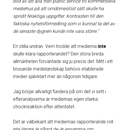
bild av att alla från public service till kommersiella
mediehus på att omdömeslöst sätt skulle ha
spridit felaktiga uppgifter. Kontrasten till den
faktiska nyhetsförmedling som vi kunnat ta del av
de senaste dygnen kunde inte vara större.”
En stilla undran. Vem trodde att medierna
inte
skulle klara rapporterandet? Den stora breda
allmänheten förväntade sig ju precis det. Mitt i ett
brusande medielandskap behövs etablerade
medier självklart mer än någonsin tidigare.
Jag börjar allvarligt fundera på om det vi sett i
efteranalyserna är mediernas egen starka
chockreaktion efter attentatet.
Det är välbekant att mediernas rapporterande roll
inte längre är något de är ensamma om.