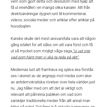
vem som gjort detta och dessutom med hjälp att
få ut innehållet i en mängd olika kanaler. Allt från
direktsändningar dygnet runt till kommenterar,
videos, sociala medier och artiklar efter artiklar på
huvudsajten.
Kanske skulle det mest ansvarsfulla vara att någon
gång istället för att slåss om att vara först och få
ut så mycket som möjligt våga säga
”vi vet inte
vad som hänt men vi ska ta reda på det”.
Mediernas lust att framhäva sig själva ska förstås
ses i skenet av de angrepp mot media som sker
av antidemokratiska rörelser över hela världen just
nu. Jag håller med om att det är viktigt och
relevant att påminna publiken om vad som
särskiljer traditionella medier från allt annat man
hittar på nätet. Det finns två aktuella kampanjer,
en