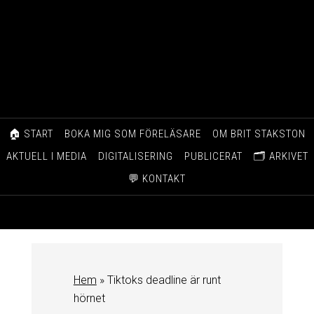
🏠 START
BOKA MIG SOM FÖRELÄSARE
OM BRIT STAKSTON
AKTUELL I MEDIA
DIGITALISERING
PUBLICERAT
🗂️ ARKIVET
💬 KONTAKT
Hem
»
Tiktoks deadline är runt
hörnet