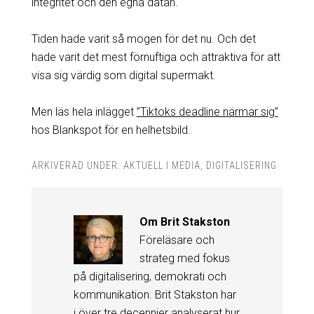
integritet och den egna datan.
Tiden hade varit så mogen för det nu. Och det
hade varit det mest förnuftiga och attraktiva för att
visa sig värdig som digital supermakt.
Men läs hela inlägget
”Tiktoks deadline närmar sig”
hos Blankspot för en helhetsbild.
ARKIVERAD UNDER:
AKTUELL I MEDIA
,
DIGITALISERING
Om
Brit Stakston
Föreläsare och
strateg med fokus
på digitalisering, demokrati och
kommunikation. Brit Stakston har
i över tre decennier analyserat hur