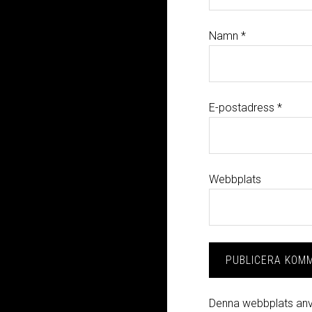
Namn
*
E-postadress
*
Webbplats
Denna webbplats anv