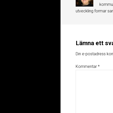
kommuni
utveckling formar sa
Lämna ett sv
Din e-postadress kom
Kommentar
*