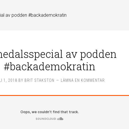
ial av podden #backademokratin
edalsspecial av podden
#backademokratin
LI 1, 2018
BY
BRIT STAKSTON
LÄMNA EN KOMMENTAR