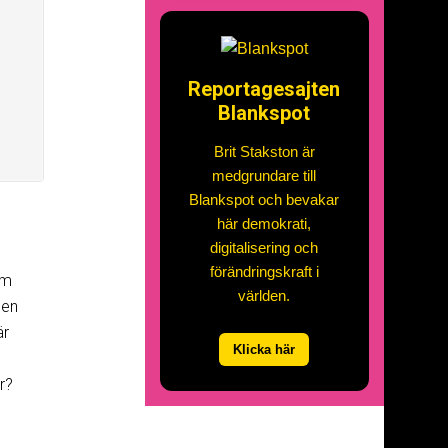
Reportagesajten
Blankspot
Brit Stakston är
medgrundare till
Blankspot och bevakar
här demokrati,
digitalisering och
förändringskraft i
ym
världen.
len
är
Klicka här
r?