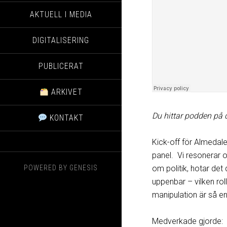
AKTUELL I MEDIA
DIGITALISERING
PUBLICERAT
ARKIVET
Du hittar podden på 
KONTAKT
Kick-off för Almeda
panel. Vi resonerar o
POWERED BY
GENESIS
om politik, hotar det
uppenbar – vilken ro
manipulation är så en
Medverkade gjorde: