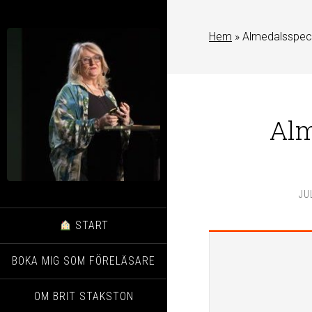
Hem
»
Almedalsspec
Alm
JU
START
BOKA MIG SOM FÖRELÄSARE
OM BRIT STAKSTON