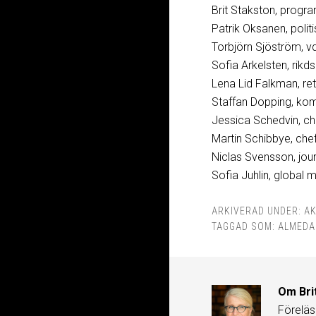
Brit Stakston, progr
Patrik Oksanen, polit
Torbjörn Sjöström, v
Sofia Arkelsten, rik
Lena Lid Falkman, ret
Staffan Dopping, ko
Jessica Schedvin, ch
Martin Schibbye, che
Niclas Svensson, jour
Sofia Juhlin, globa
ARKIVERAD UNDER:
AK
TAGGAD SOM:
ALMEDA
Om
Bri
Föreläs