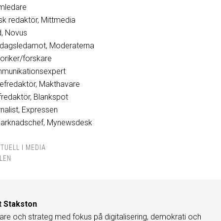
amledare
isk redaktör, Mittmedia
d, Novus
dsdagsledamot, Moderaterna
oriker/forskare
mmunikationsexpert
efredaktör, Makthavare
fredaktör, Blankspot
nalist, Expressen
l marknadschef, Mynewsdesk
TUELL I MEDIA
LEN
t Stakston
are och strateg med fokus på digitalisering, demokrati och