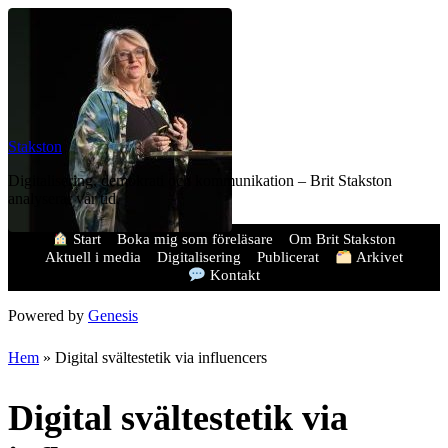
Stakston
Digitalisering, demokrati och kommunikation – Brit Stakston
analyserar vår tid.
Start
Boka mig som föreläsare
Om Brit Stakston
Aktuell i media
Digitalisering
Publicerat
Arkivet
Kontakt
Powered by
Genesis
Hem
»
Digital svältestetik via influencers
Digital svältestetik via