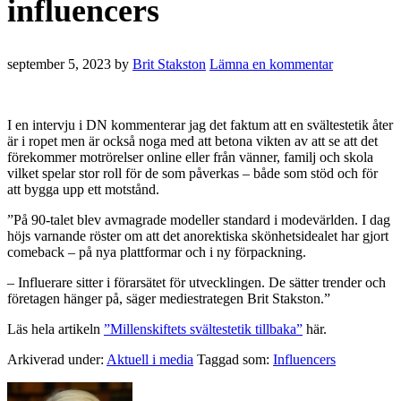
influencers
september 5, 2023
by
Brit Stakston
Lämna en kommentar
I en intervju i DN kommenterar jag det faktum att en svältestetik åter
är i ropet men är också noga med att betona vikten av att se att det
förekommer motrörelser online eller från vänner, familj och skola
vilket spelar stor roll för de som påverkas – både som stöd och för
att bygga upp ett motstånd.
”På 90-talet blev avmagrade modeller standard i modevärlden. I dag
höjs varnande röster om att det anorektiska skönhetsidealet har gjort
comeback – på nya plattformar och i ny förpackning.
– Influerare sitter i förarsätet för utvecklingen. De sätter trender och
företagen hänger på, säger mediestrategen Brit Stakston.”
Läs hela artikeln
”Millenskiftets svältestetik tillbaka”
här.
Arkiverad under:
Aktuell i media
Taggad som:
Influencers