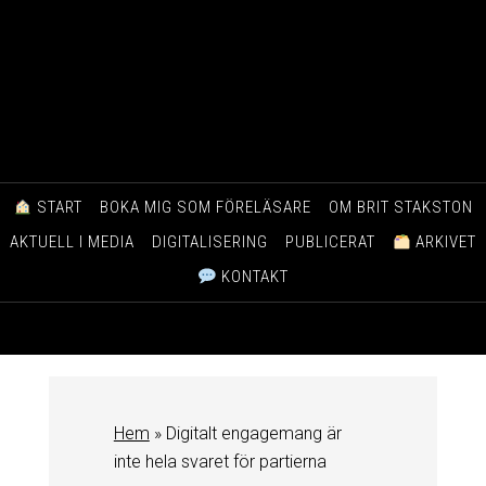
START
BOKA MIG SOM FÖRELÄSARE
OM BRIT STAKSTON
AKTUELL I MEDIA
DIGITALISERING
PUBLICERAT
ARKIVET
KONTAKT
Hem
»
Digitalt engagemang är
inte hela svaret för partierna