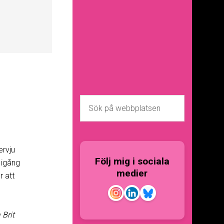
ervju
Följ mig i sociala
 igång
medier
r att
 Brit