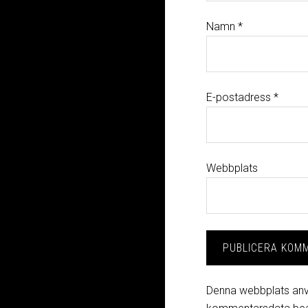
Namn
*
E-postadress
*
Webbplats
Denna webbplats anv