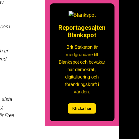
av
g som
Reportagesajten
Blankspot
Brit Stakston är
h är
medgrundare till
and
Blankspot och bevakar
här demokrati,
digitalisering och
förändringskraft i
världen.
 sista
y,
Klicka här
ör Free