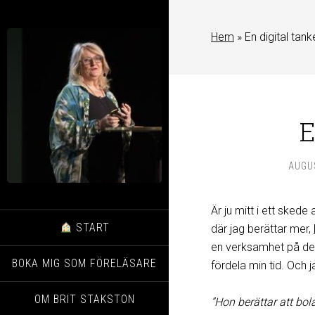
Hem
»
En digital tan
E
AUGUS
Är ju mitt i ett sked
START
där jag berättar mer,
en verksamhet på det 
BOKA MIG SOM FÖRELÄSARE
fördela min tid. Och j
OM BRIT STAKSTON
”Hon berättar att bola