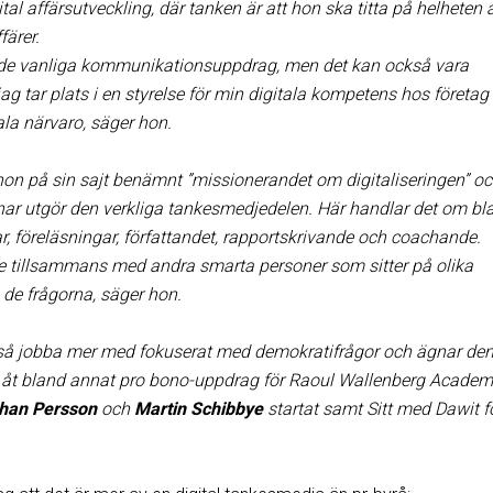
tal affärsutveckling, där tanken är att hon ska titta på helheten 
färer.
de vanliga kommunikationsuppdrag, men det kan också vara
ag tar plats i en styrelse för min digitala kompetens hos företa
tala närvaro, säger hon.
hon på sin sajt benämnt ”missionerandet om digitaliseringen” oc
ar utgör den verkliga tankesmedjedelen. Här handlar det om bl
, föreläsningar, författandet, rapportskrivande och coachande.
 tillsammans med andra smarta personer som sitter på olika
a de frågorna, säger hon.
ckså jobba mer med fokuserat med demokratifrågor och ägnar den
id åt bland annat pro bono-uppdrag för Raoul Wallenberg Academ
han
Persson
och
Martin
Schibbye
startat samt Sitt med Dawit f