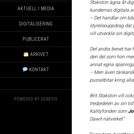
Stakston ägna åt digi
AKTUELL I MEDIA
kundernas digitala af
– Det handlar om bå
DIGITALISERING
styrelseuppdrag där j
vill utveckla sin digi
PUBLICERAT
Det andra benet har 
ARKIVET
den del som hon men
annat egna spaningar
KONTAKT
– Men även tänkande
pusselbitar kring all
Brit Stakston vill o
POWERED BY
GENESIS
tredjedelen av sin t
Kalityfonden som
Jo
Dawit-nätverket”