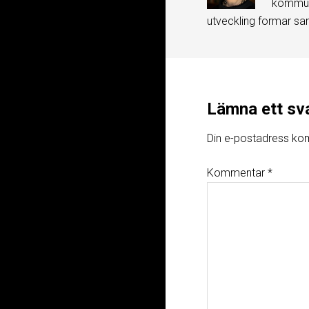
kommuni
utveckling formar sa
Lämna ett sv
Din e-postadress kom
Kommentar
*