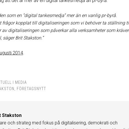
 att det är mer av en digital tankesmedja än pr-byrå:
den som en ”digital tankesmedja” mer än en vanlig pr-byrå.
frågor kopplat till digitaliseringen som vi behöver ta ställning til
av digitaliseringen som påverkar alla verksamheter som kräver
, säger Brit Stakston.”
ugusti 2014
.
TUELL I MEDIA
TAKSTON
,
FÖRETAGSNYTT
t Stakston
are och strateg med fokus på digitalisering, demokrati och