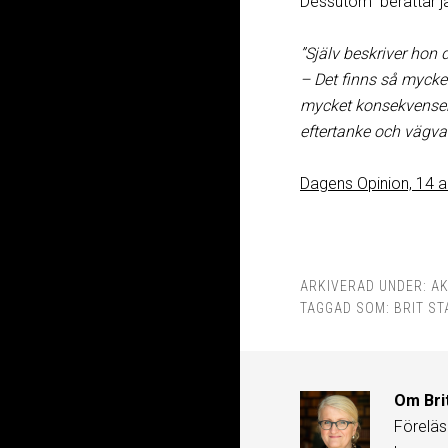
Dessutom berättar jag
”Själv beskriver hon 
– Det finns så mycket 
mycket konsekvenser 
eftertanke och vägval
Dagens Opinion, 14 a
ARKIVERAD UNDER:
AK
TAGGAD SOM:
BRIT S
Om
Bri
Föreläs