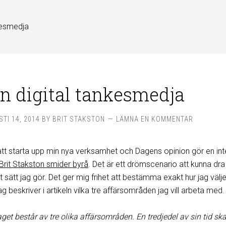
kesmedja
n digital tankesmedja
TI 14, 2014
BY
BRIT STAKSTON
LÄMNA EN KOMMENTAR
e att starta upp min nya verksamhet och Dagens opinion gör en int
Brit Stakston smider byrå
. Det är ett drömscenario att kunna dra
sätt jag gör. Det ger mig frihet att bestämma exakt hur jag välje
ag beskriver i artikeln vilka tre affärsområden jag vill arbeta med.
get består av tre olika affärsområden. En tredjedel av sin tid ska