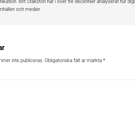
kation. Brit Stakston har i över tre decennier analyserat hur digi
mhällen och medier.
ar
mer inte publiceras.
Obligatoriska fält är märkta
*