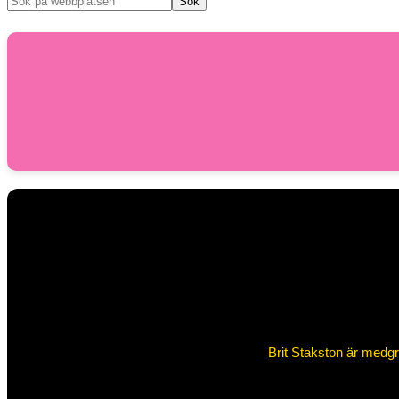
Brit Stakston är medgru