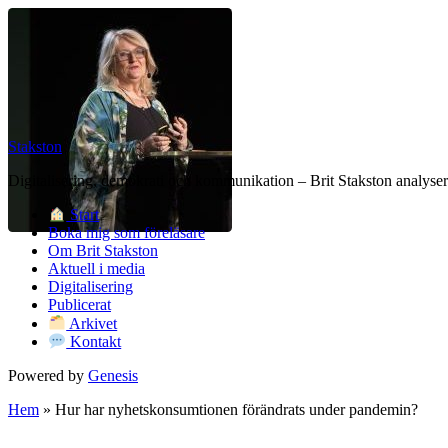
Stakston
Digitalisering, demokrati och kommunikation – Brit Stakston analysera
Start
Boka mig som föreläsare
Om Brit Stakston
Aktuell i media
Digitalisering
Publicerat
Arkivet
Kontakt
Powered by
Genesis
Hem
»
Hur har nyhetskonsumtionen förändrats under pandemin?