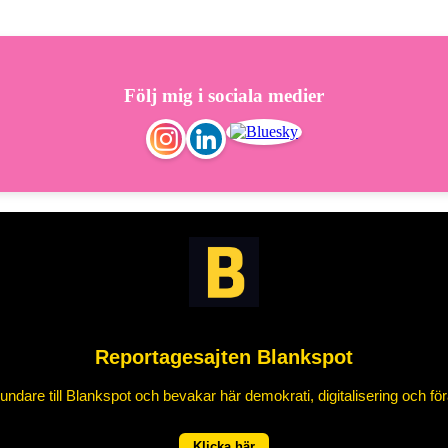
Följ mig i sociala medier
Reportagesajten Blankspot
ndare till Blankspot och bevakar här demokrati, digitalisering och för
Klicka här