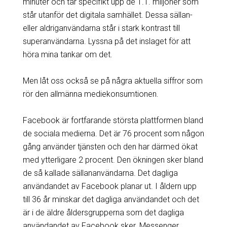
minuter och tar specifikt upp de 1.1. miljoner som
står utanför det digitala samhället. Dessa sällan-
eller aldriganvändarna står i stark kontrast till
superanvändarna. Lyssna på det inslaget för att
höra mina tankar om det.
Men låt oss också se på några aktuella siffror som
rör den allmänna mediekonsumtionen.
Facebook är fortfarande största plattformen bland
de sociala medierna. Det är 76 procent som någon
gång använder tjänsten och den har därmed ökat
med ytterligare 2 procent. Den ökningen sker bland
de så kallade sällananvändarna. Det dagliga
användandet av Facebook planar ut. I åldern upp
till 36 år minskar det dagliga användandet och det
är i de äldre åldersgrupperna som det dagliga
användandet av Facebook sker. Messenger