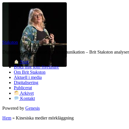
Stakston
Digitalisering, demokrati och kommunikation – Brit Stakston analysera
Start
Boka mig som föreläsare
Om Brit Stakston
Aktuell i media
Digitalisering
Publicerat
Arkivet
Kontakt
Powered by
Genesis
Hem
»
Kinesiska medier mörkläggning