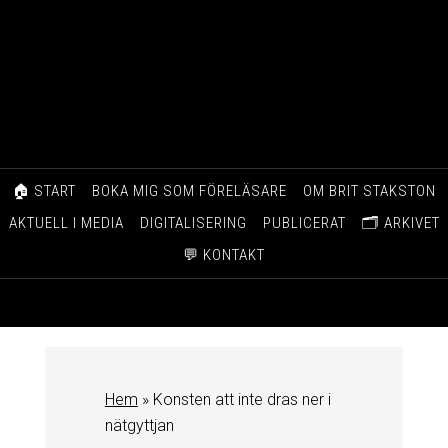
🏠 START
BOKA MIG SOM FÖRELÄSARE
OM BRIT STAKSTON
AKTUELL I MEDIA
DIGITALISERING
PUBLICERAT
🗂️ ARKIVET
💬 KONTAKT
Hem
»
Konsten att inte dras ner i
nätgyttjan