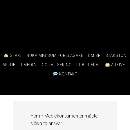
START
BOKA MIG SOM FÖRELÄSARE
OM BRIT STAKSTON
AKTUELL I MEDIA
DIGITALISERING
PUBLICERAT
ARKIVET
KONTAKT
Hem
»
Mediekonsumenter måste
själva ta ansvar