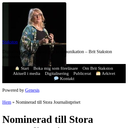
Stakston
Digitalisering, demokrati och kommunikation – Brit Stakston
analyserar vår tid.
Start
Boka mig som föreläsare
Om Brit Stakston
Aktuell i media
Digitalisering
Publicerat
Arkivet
Kontakt
Powered by
Genesis
Hem
»
Nominerad till Stora Journalistpriset
Nominerad till Stora