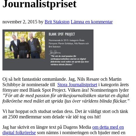
Journalistpriset
november 2, 2015
by
Brit Stakston
Lämna en kommentar
Oj så helt fantastiskt omtumlande. Jag, Nils Resare och Martin
Schibbye är nominerade till
Stora Journalistpriset
i kategorin årets
förnyare med Blank Spot Project. Vilken ära! Nomineringen lyder
”För att de med passion för utrikesjournalistiken startat en digital
folkrörelse med målet att sprida ljus över världens blinda fläckar.”
Vi har hoppat och studsat sedan dess. Det är väldigt stort och tänk
att 2500 medlemmar som delade vår idé tog oss hit!
Jag har skrivit en längre text på Dagens Media
om detta med en
digital folkrörelse
som nämns i nomineringen och bjuder med en