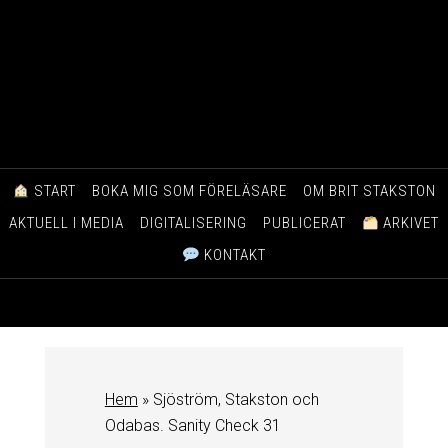
START
BOKA MIG SOM FÖRELÄSARE
OM BRIT STAKSTON
AKTUELL I MEDIA
DIGITALISERING
PUBLICERAT
ARKIVET
KONTAKT
Hem
»
Sjöström, Stakston och
Odabas. Sanity Check 31