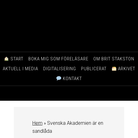
START
BOKA MIG SOM FÖRELÄSARE
OM BRIT STAKSTON
AKTUELL I MEDIA
DIGITALISERING
PUBLICERAT
ARKIVET
KONTAKT
Hem
»
Svenska Akademien är en
sandlåda