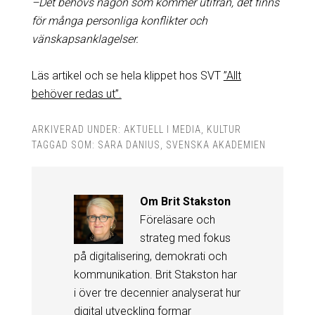
–Det behövs någon som kommer utifrån, det finns
för många personliga konflikter och
vänskapsanklagelser.
Läs artikel och se hela klippet hos SVT
”Allt
behöver redas ut”.
ARKIVERAD UNDER:
AKTUELL I MEDIA
,
KULTUR
TAGGAD SOM:
SARA DANIUS
,
SVENSKA AKADEMIEN
Om
Brit Stakston
Föreläsare och
strateg med fokus
på digitalisering, demokrati och
kommunikation. Brit Stakston har
i över tre decennier analyserat hur
digital utveckling formar